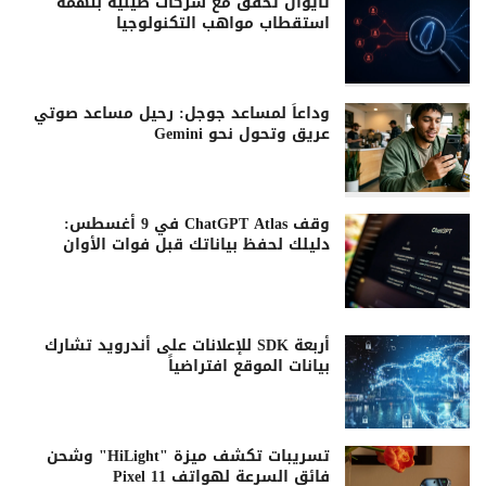
تايوان تحقق مع شركات صينية بتهمة
استقطاب مواهب التكنولوجيا
وداعاً لمساعد جوجل: رحيل مساعد صوتي
عريق وتحول نحو Gemini
وقف ChatGPT Atlas في 9 أغسطس:
دليلك لحفظ بياناتك قبل فوات الأوان
أربعة SDK للإعلانات على أندرويد تشارك
بيانات الموقع افتراضياً
تسريبات تكشف ميزة "HiLight" وشحن
فائق السرعة لهواتف Pixel 11