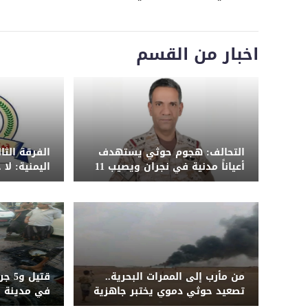
اخبار من القسم
التحالف: هجوم حوثي يستهدف
الفرقة الث
أعياناً مدنية في نجران ويصيب 11
اليمنية: لا
مدنياً بينهم امرأة وطفل
الضربة ونح
من مأرب إلى الممرات البحرية..
قتيل
تصعيد حوثي دموي يختبر جاهزية
في مدينة ب
الحكومة اليمنية