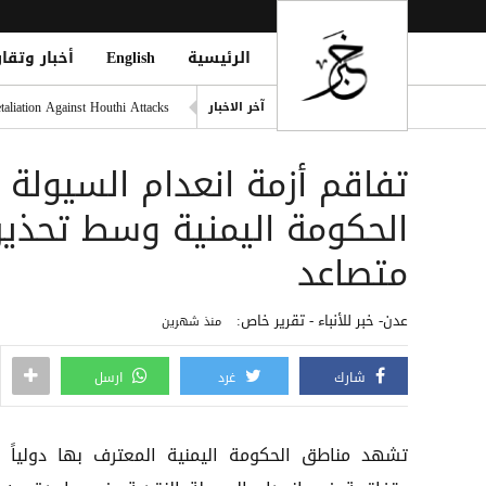
الرئيسية
English
أخبار وتقار
التحالف: هجوم حوثي يستهدف أعياناً مدنية
liation Against Houthi Attacks
آخر الاخبار
الفرقة الثالثة في قوات الطوارئ
تفاقم أزمة انعدام السيولة
اليونان تنقذ عشرات المهاجري
الدفاع اليمنية: القوات المسلح
الحكومة اليمنية وسط تحذي
فينيسيوس يمدد عقده مع ريال مد
متصاعد
عدن- خبر للأنباء - تقرير خاص:
منذ شهرين
شارك
غرد
ارسل
تشهد مناطق الحكومة اليمنية المعترف بها دولياً أ