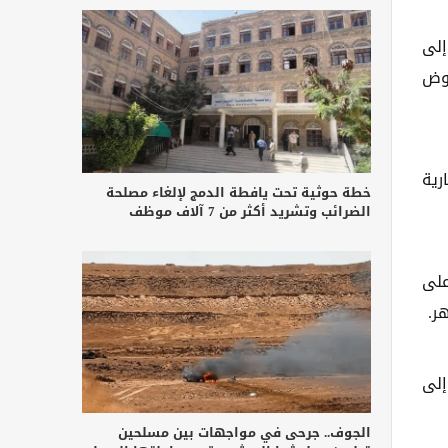
إلى
روض
رية
خطة حوثية تحت يافطة الدمج لإلغاء مصلحة
الضرائب وتشريد أكثر من 7 آلاف موظف
على
ر.
إلى
الجوف.. جرحى في مواجهات بين مسلحين