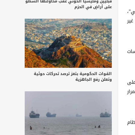
قبليين ومليشيا الحوثي عقب محاولتها السطو
على أراضٍ في الحزم
ي”،
غير
سات
القوات الحكومية بتعز ترصد تحركات حوثية
وتعلن رفع الجاهزية
على
رار
ظام