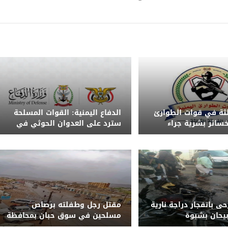
الثة في قوات الطوارئ
الدفاع اليمنية: القوات المسلحة
 خسائر بشرية جراء
سترد على العدوان الحوثي في
ذر من تداول الشائعات
الزمان والمكان المناسبين
 و5 جرحى بانفجار دراجة نارية
مقتل رجل وطفلته برصاص
يحان بشبوة
مسلحين في سوق حبان بمحافظة
شبوة