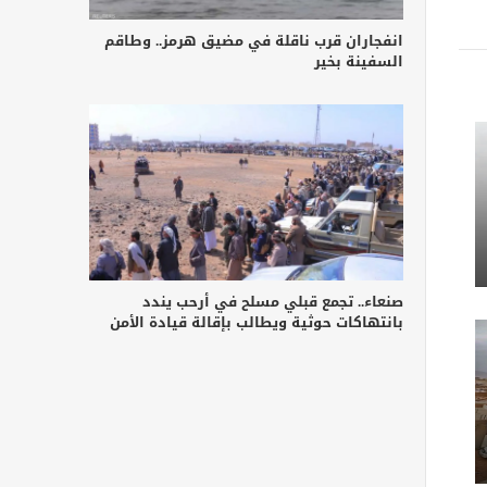
انفجاران قرب ناقلة في مضيق هرمز.. وطاقم
السفينة بخير
صنعاء.. تجمع قبلي مسلح في أرحب يندد
بانتهاكات حوثية ويطالب بإقالة قيادة الأمن