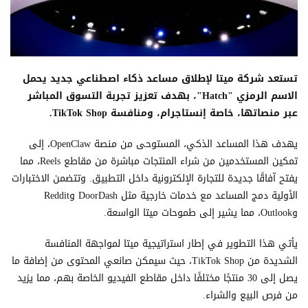
تستعد شركة ميتا لإطلاق مساعد ذكاء اصطناعي جديد يحمل
الاسم الرمزي "Hatch"، بهدف تعزيز تجربة التسوق المباشر
عبر منصاتها، خاصة إنستاجرام، ومنافسة TikTok Shop.
يهدف هذا المساعد الذكي، المستوحى من منصة OpenClaw، إلى
تمكين المستخدمين من شراء المنتجات مباشرة من مقاطع Reels، مما
يفتح آفاقًا جديدة للتجارة الإلكترونية داخل التطبيق. وتتضمن الاختبارات
الأولية دمج المساعد مع خدمات خارجية مثل DoorDash وReddit
وOutlook، مما يشير إلى طموحات ميتا الواسعة.
يأتي هذا التطوير في إطار استراتيجية ميتا لمواجهة المنافسة
الشديدة من TikTok Shop، حيث سيمكن صانعي المحتوى من إضافة ما
يصل إلى 30 منتجًا مختلفًا داخل مقاطع الفيديو الخاصة بهم، مما يزيد
من فرص البيع والشراء.