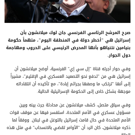
صرح المرشح الرئاسي الفرنسي جان لوك ميلانشون بأن
إسرائيل هي "أخطر دولة في المنطقة اليوم"، متهماً حكومة
بنيامين نتنياهو بأنها المحرض الرئيسي على الحروب ومهاجمة
دول الجوار.
وفي حوار أجرته قناة "إل سي إي" الفرنسية، أوضح ميلانشون أن
إسرائيل هي من "تدفع نحو التصعيد العسكري في الإقليم"، مشيراً
إلى أنها "ترتكب ما وصفها بجرائم إبادة"، مع تأكيده أن انتقاداته
موجهة بشكل خاص إلى الحكومة الإسرائيلية الحالية.
وفي سياق متصل، كشف ميلانشون عن محادثة جرت بينه وبين
مسؤول عسكري في الأمم المتحدة، استفسر فيها عن موقف قوات
الأمم المتحدة في حال قامت إسرائيل بالتوغل في لبنان. ووفقاً لما
ذكره ميلانشون، كان الرد أن "الأوامر تقضي بالانسحاب" في مثل هذه