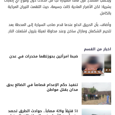
وبحسب المصدر، فإن مالك السيارة نجا من الحادث دون وقوع أي إصابات
بشرية؛ لكن الأضرار المادية كانت جسيمة، حيث التهمت النيران المركبة
بالكامل.
وأضاف، بأن الحريق اندلع عندما قدم صاحب السيارة إلى المحطة بعد
تلحيم الشكمان ومازال ساخن وعند محاولة تعبئة بترول اشتعلت النار.
اخبار من القسم
ضبط امرأتين بحوزتهما مخدرات في عدن
تنفيذ حكم الإعدام قصاصاً في الضالع بحق
مدان بقتل مواطن
51 قتيلاً و428 مصاباً.. حوادث الطرق تحصد