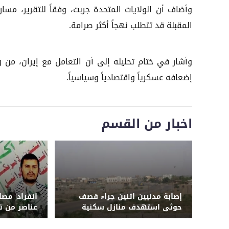
وأضاف أن الولايات المتحدة جربت، وفقاً للتقرير، مسارات
المقبلة قد تتطلب نهجاً أكثر صرامة.
وأشار في ختام تحليله إلى أن التعامل مع إيران، من و
إضعافه عسكرياً واقتصادياً وسياسياً.
اخبار من القسم
إصابة مدنيين اثنين جراء قصف
انفراد| مص
حوثي استهدف منازل سكنية
عناصر من ت
جنوب الحديدة
الهجوم ال
الرويك بمأر