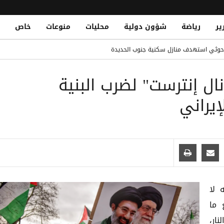
ير
رياضة
شؤون دولية
محليات
منوعات
خاص
وري التركي مع طرابزون سبور
 حوثي استهدف منازل سكنية جنوب الحديدة
فقة في تاريخ ريال مدريد ولايبزيج
نال إنترست" لضرب البنية
Al-Qaeda Elements Reportedly Aide
ناصر من تنظيم القاعدة في الهجوم الحوثي على معسكر الرويك بمأرب
إيراني
لندي حتى 2030
 لا
 ما
ار،