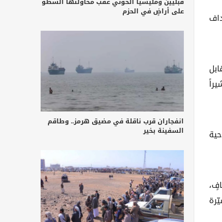
قبليين ومليشيا الحوثي عقب محاولتها السطو
على أراضٍ في الحزم
داف
ابل
راً
انفجاران قرب ناقلة في مضيق هرمز.. وطاقم
السفينة بخير
حية
فٍ،
ّرة