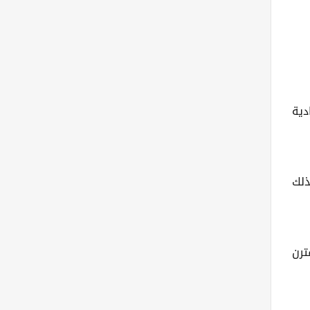
دية
ذلك
ترن