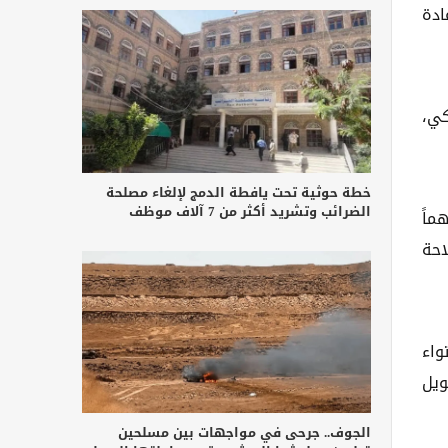
ادة
كي،
خطة حوثية تحت يافطة الدمج لإلغاء مصلحة
الضرائب وتشريد أكثر من 7 آلاف موظف
ماً
احة
واء
ويل
الجوف.. جرحى في مواجهات بين مسلحين