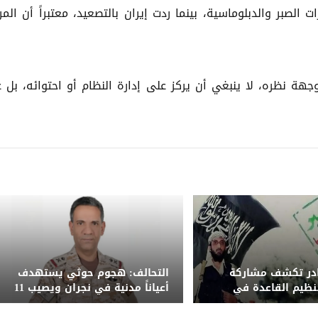
 الصبر والدبلوماسية، بينما ردت إيران بالتصعيد، معتبراً أن المر
جهة نظره، لا ينبغي أن يركز على إدارة النظام أو احتوائه، بل 
ادر تكشف مشاركة
التحالف: هجوم حوثي يستهدف
نظيم القاعدة في
أعياناً مدنية في نجران ويصيب 11
حوثي على معسكر
مدنياً بينهم امرأة وطفل
ب