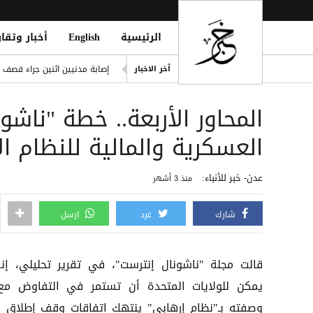
الرئيسية
English
أخبار وتقار
صلاح يتربع على عرش رواتب الد
إصابة مدنيين اثنين جراء قصف
آخر الاخبار
ديوماندي يكتب التاريخ: أغلى ص
المحاور الأربعة.. خطة "ناشو
d Houthi Attack on Marib Camp
انفراد| مصادر تكشف مشاركة ع
العسكرية والمالية للنظام ال
هيثم حسن يوقع لسيلتيك الاسكت
عدن- خبر للأنباء:
منذ 3 أشهر
شارك
غرد
ارسل
قالت مجلة "ناشونال إنترست"، في تقرير تحليلي، إنه
يمكن للولايات المتحدة أن تستمر في التفاوض مع
وصفته بـ"نظام إرهابي" ينتهك اتفاقات وقف إطلاق الن