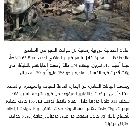
أفادت إحصائية مرورية رسمية بأن حوادث السير في المناطق
والمحافظات المحررة خلال شهر فبراير الماضي أودت بحياة 62 شخصاً،
فيما أُصيب 317 آخرون، بينهم 174 حالة وُصفت إصاباتهم بالبليغة، في
وقت قُدرت فيه الخسائر المادية بنحو 158 مليوناً و200 ألف ريال.
وبحسب البيانات الصادرة عن الإدارة العامة للقيادة والسيطرة، والمعدة
استناداً إلى البلاغات والتقارير المرفوعة من فروع شرطة السير، فقد
سُجلت 311 حادثا مروريا خلال الفترة ذاتها، توزعت بين 185 حادث تصادم
مركبات، و75 حادث دهس مشاة، و30 حادث انقلاب، و10 حوادث ارتطام
بأجسام ثابتة، و9 حالات سقوط من على مركبات، إضافة إلى 3 حوادث
احتراق مركبات.