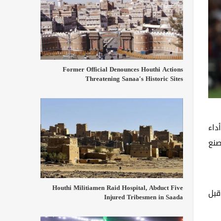
Former Official Denounces Houthi Actions
Threatening Sanaa's Historic Sites
داء
ا أن اللاعب سجل 10 أهداف وصنع
Houthi Militiamen Raid Hospital, Abduct Five
قبل
Injured Tribesmen in Saada