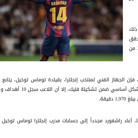
ذلك
 حقق
الفريق فوزاً بثلاثية نظيفة ضمن منافسات الجولة الـ23 من
 فإن الجهاز الفني لمنتخب إنجلترا، بقيادة توماس توخيل، يتابع أ
راشفورد بإعجاب كبير هذا الموسم. ورغم أنه لا يشارك بشكل أساسي ضمن تشكيلة فليك، إل
كا، أعاد راشفورد مجدداً إلى حسابات مدرب إنجلترا توماس توخيل 