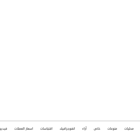
محليات
منوعات
خاص
آراء
انفوجرافيك
اقتباسات
اسعار العملات
فيديو