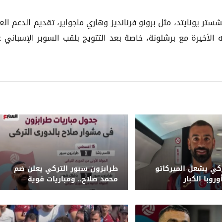
تر يونايتد، مثل برونو فرنانديز وهاري ماجواير، تقديم الدعم الع
ه الأخيرة مع برشلونة، خاصة بعد التتويج بلقب السوبر الإسباني 
ركي يشعل الميركاتو
طرابزون سبور التركي يعلن ضم
روبا الكبار
محمد صلاح.. ومباريات قوية
تنتظره