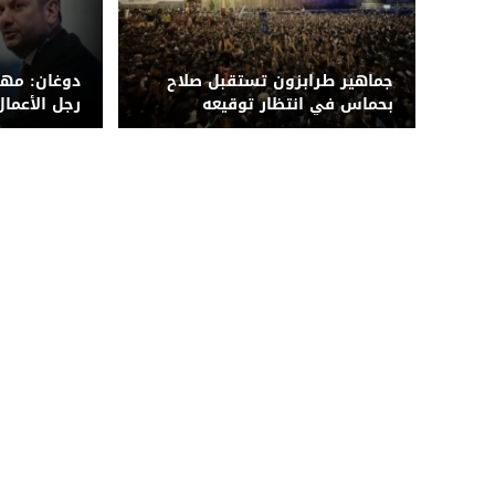
جماهير طرابزون تستقبل صلاح
دوغان: مه
بحماس في انتظار توقيعه
رجل الأعما
سبور