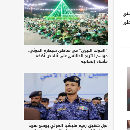
لني
على
"المولد النبوي" في مناطق سيطرة الحوثي..
موسم للتربح الطائفي على أنقاض أضخم
مأساة إنسانية
نجل شقيق زعيم مليشيا الحوثي يوسع نفوذ