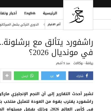
الرئيسية
English
أخبار وتقار
صورة مارادونا الأيقونية أمام 
الدوري التركي يشعل الميركاتو 
آخر الاخبار
 in Strait of Hormuz; Crew Safe
راشفورد يتألق مع برشلونة..
انفجاران قرب ناقلة في مضيق ه
خطة حوثية تحت يافطة الدمج لإلغاء 
في مونديال 2026؟
الأطراف الإقليمية الأربعة تؤك
رياضة - وكالات
منذ 5 أشهر
شارك
غرد
ارسل
تشير أحدث التقارير إلى أن النجم الإنجليزي مار
راشفورد يقترب بقوة من العودة لتمثيل منتخب بل
في كأس العالم 2026، وذلك بفضل مستواه ا