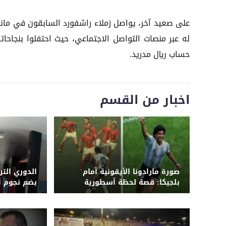
على صعيد آخر، يواصل زملاء راشفورد السابقون في مانشس
له عبر منصات التواصل الاجتماعي، حيث احتفلوا بنجاحات
حساب ريال مدريد.
اخبار من القسم
صورة مارادونا الأيقونية أمام
الدوري الت
بلجيكا: قصة لحظة أسطورية
بضم نجوم أو