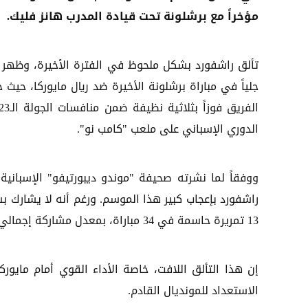
مؤخراً مع برشلونة تحت قيادة المدرب هانز فليك.
تألق راشفورد بشكل ملحوظ في الفترة الأخيرة، وظهر 
جلياً في مباراة برشلونة الأخيرة ضد ريال مايوركا، حيث
الدوري الإسباني على ملعب "كامب نو".
ووفقاً لما نشرته صحيفة "موندو ديبورتيفو" الإسبانية،
13 تمريرة حاسمة في 34 مباراة، بمعدل مشاركة إجمالي يبلغ 1,970 دقيقة.
إن هذا التألق اللافت، خاصة الأداء القوي أمام مايور
الاستعداد للمونديال القادم.