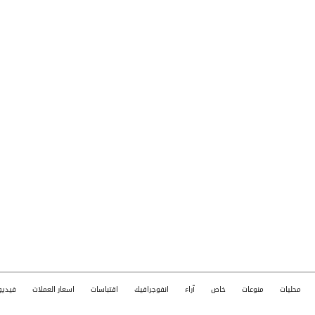
محليات
منوعات
خاص
آراء
انفوجرافيك
اقتباسات
اسعار العملات
فيديو