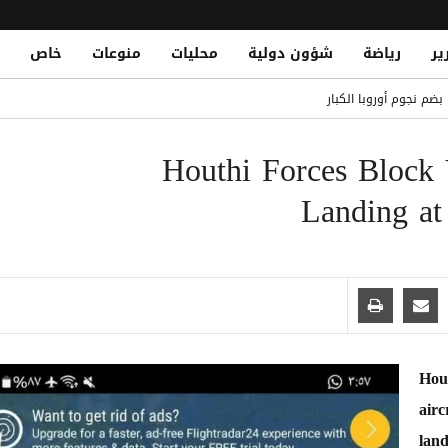
ير
رياضة
شؤون دولية
محليات
منوعات
خاص
بلجيكا: قصة لحظة أسطورية
بضم نجوم أوروبا الكبار
Explosions Near Tanker
Houthi Forces Block
رمز.. وطاقم السفينة بخير
مصلحة الضرائب وتشريد أكثر من 7 آلاف موظف
Landing at
د أهمية سلامة الممرات المائية في باب المندب
Hou
airc
lan