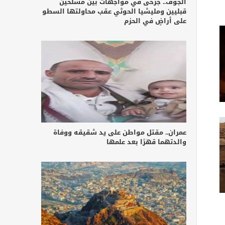
الجوف.. جرحى في مواجهات بين مسلحين
قبليين ومليشيا الحوثي عقب محاولتها السطو
على أراضٍ في الحزم
عمران.. مقتل مواطن على يد شقيقه ووفاة
والدتهما قهرًا بعد علمها