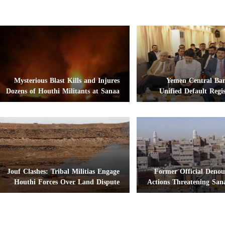
Mysterious Blast Kills and Injures
Yemen Central Ba
Dozens of Houthi Militants at Sanaa
Unified Default Regis
Weapons Cache
Financ
Jouf Clashes: Tribal Militias Engage
Former Official Denou
Houthi Forces Over Land Dispute
Actions Threatening Sana