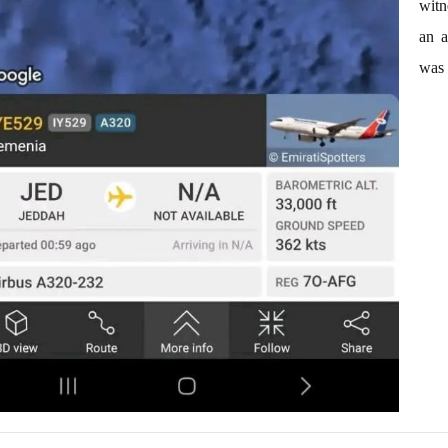
witn
an a
was 