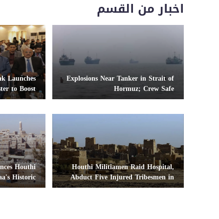
اخبار من القسم
nk Launches
Explosions Near Tanker in Strait of
ter to Boost
Hormuz; Crew Safe
ial Stability
nces Houthi
Houthi Militiamen Raid Hospital,
a's Historic
Abduct Five Injured Tribesmen in
Sites
Saada