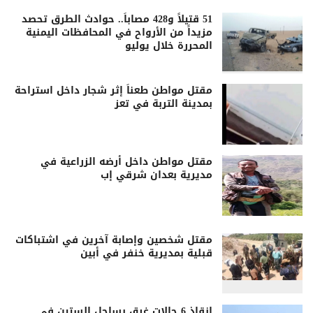
51 قتيلاً و428 مصاباً.. حوادث الطرق تحصد
مزيداً من الأرواح في المحافظات اليمنية
المحررة خلال يوليو
مقتل مواطن طعناً إثر شجار داخل استراحة
بمدينة التربة في تعز
مقتل مواطن داخل أرضه الزراعية في
مديرية بعدان شرقي إب
مقتل شخصين وإصابة آخرين في اشتباكات
قبلية بمديرية خنفر في أبين
إنقاذ 6 حالات غرق بساحل الستين في