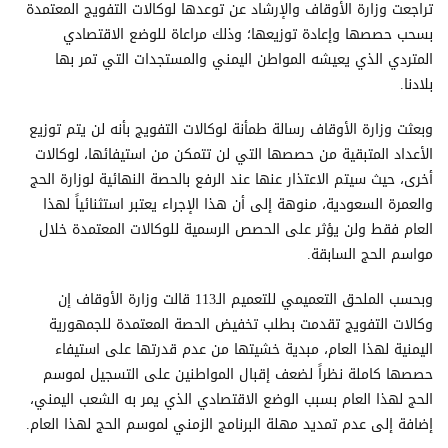
تراجعت وزارة الأوقاف والإرشاد عن توعدها لوكالات التفويج المعتمدة
بسحب حصصها وإعادة توزيعها؛ وذلك مراعاة للوضع الاقتصادي
المتردي الذي يعيشه المواطن اليمني والمستجدات التي تمر بها
بلادنا.
وبعثت وزارة الأوقاف رسالة طمأنة لوكالات التفويج بأنه لن يتم توزيع
الأعداد المتبقية من حصصها التي لن تتمكن من استيفائها، لوكالات
أخرى، حيث سيتم الاعتذار عنها عند الرفع بالحصة النهائية لوزارة الحج
والعمرة السعودية، منوهة إلى أن هذا الإجراء يعتبر استثنائياً لهذا
العام فقط ولن يؤثر على الحصص الرسمية للوكالات المعتمدة خلال
مواسم الحج السابقة.
وبحسب الملحق التعميمي للتعميم الـ113 قالت وزارة الأوقاف إن
وكالات التفويج تقدمت بطلب تخفيض الحصة المعتمدة للجمهورية
اليمنية لهذا العام، مبدية خشيتها من عدم قدرتها على استيفاء
حصصها كاملة نظراً لضعف إقبال المواطنين على التسجيل لموسم
الحج لهذا العام بسبب الوضع الاقتصادي الذي يمر به الشعب اليمني،
إضافة إلى عدم تمديد مهلة البرنامج الزمني لموسم الحج لهذا العام.