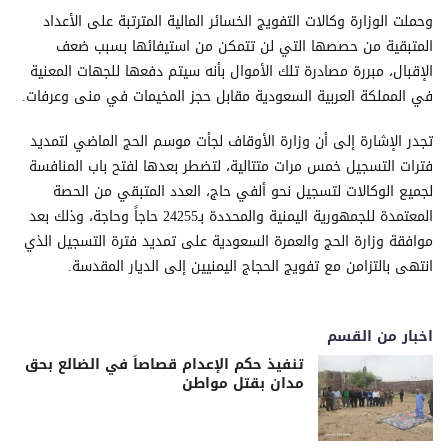
وحملت الوزارة وكالات التفويج الخسائر المالية المترتبة على الأعداد
المتبقية من حصصها التي لن تتمكن من استيفائها بسبب ضعف
الإقبال، مبررة مصادرة تلك الأموال بأنه سيتم دفعها للجهات المعنية
في المملكة العربية السعودية مقابل حجز المخيمات في منى وعرفات.
تجدر الإشارة إلى أن وزارة الأوقاف لجأت موسم الحج الماضي لتمديد
فترات التسجيل خمس مرات متتالية، لتضطر بعدها لفتح باب المنافسة
لجميع الوكالات لتسجيل نحو ألفي حاج، العدد المتبقي من الحصة
المعتمدة للجمهورية اليمنية والمحددة بـ24255 حاجاً وحاجة، وذلك بعد
موافقة وزارة الحج والعمرة السعودية على تمديد فترة التسجيل الذي
انتهى بالتزامن مع تفويج الحجاج اليمنيين إلى الديار المقدسة.
اخبار من القسم
تنفيذ حكم الإعدام قصاصاً في الضالع بحق
مدان بقتل مواطن