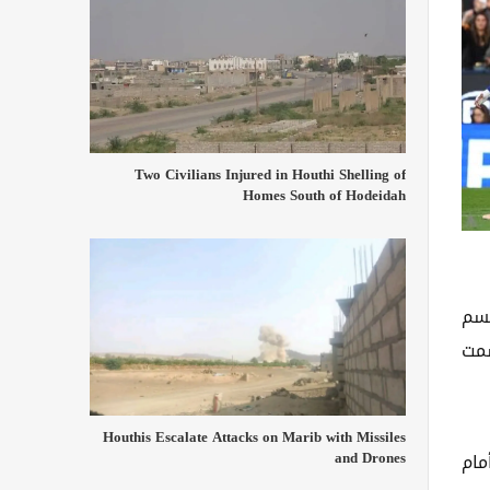
Two Civilians Injured in Houthi Shelling of
Homes South of Hodeidah
 ذاته ليحسم
سمت
Houthis Escalate Attacks on Marib with Missiles
and Drones
أمام