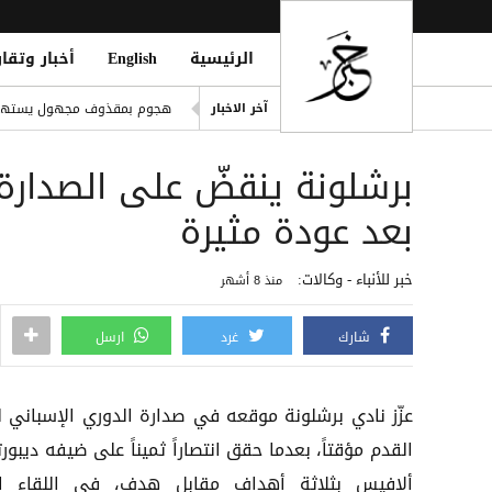
الرئيسية
English
أخبار وتقار
موسيماني يعود لقيادة منتخب جنو
هجوم بمقذوف مجهول يستهدف
آخر الاخبار
مكتب حقوق إنسان بالحديدة يد
برشلونة ينقضّ على الصدارة
إصابة مواطن وزوجته بقصف حو
المقاومة الوطنية تستهدف موا
بعد عودة مثيرة
t Forces Shell Houthi Positions
خبر للأنباء - وكالات:
منذ 8 أشهر
شارك
غرد
ارسل
عزّز نادي برشلونة موقعه في صدارة الدوري الإسباني ل
القدم مؤقتاً، بعدما حقق انتصاراً ثميناً على ضيفه ديبور
ألافيس بثلاثة أهداف مقابل هدف، في اللقاء ا