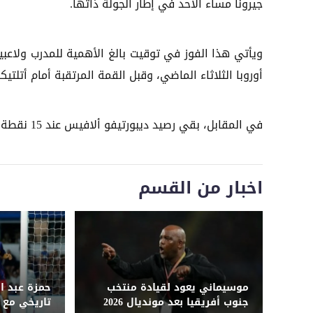
جيرونا مساء الأحد في إطار الجولة ذاتها.
ويأتي هذا الفوز في توقيت بالغ الأهمية للمدرب ولاعب
أوروبا الثلاثاء الماضي، وقبل القمة المرتقبة أمام أتلتي
في المقابل، بقي رصيد ديبورتيفو ألافيس عند 15 نقطة في المركز الرابع عشر، ليتلقى خسارته السادسة هذا الموسم.
اخبار من القسم
موسيماني يعود لقيادة منتخب
حمزة عبد ا
جنوب أفريقيا بعد مونديال 2026
تاريخي مع 