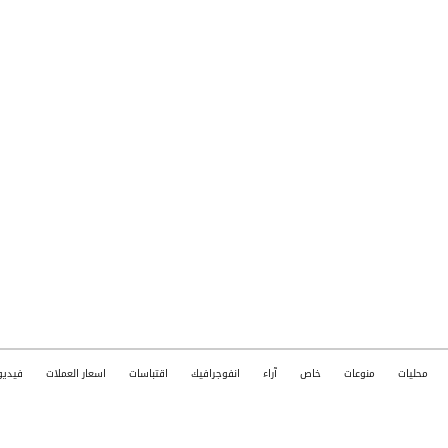
محليات
منوعات
خاص
آراء
انفوجرافيك
اقتباسات
اسعار العملات
فيديو