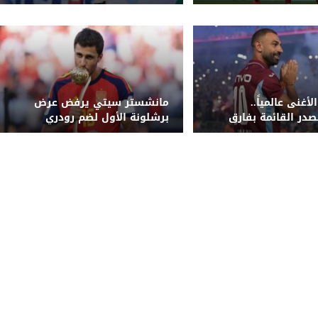
بانتقاله لريال مدريد
أغنى عالمياً..
مانشستر سيتي يرفض عرض
صدر القائمة بفارق
برشلونة الأول لضم رودري