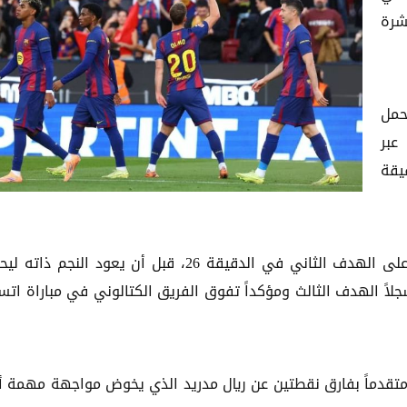
شرة
حمل
 عبر
يقة
وواصل برشلونة ضغطه الهجومي، ليوقع داني أولمو على الهدف الثاني في الدقيقة 26، قبل أن يعود النجم
اً الهدف الثالث ومؤكداً تفوق الفريق الكتالوني في مباراة ات
في صدارة الترتيب، متقدماً بفارق نقطتين عن ريال مدريد الذي يخوض مواجهة مهمة 