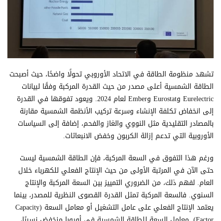
تشهد منظومة الطاقة في الاتحاد الأوروبي تحولًا واضحًا، حيث أصبحت
الطاقة الشمسية أعلى مصدر من حيث القدرة المركبة وفقًا لبيانات
Eurelectric وEurostat وEmber لعام 2024. ويعود تفوقها في القدرة
إلى انخفاض تكلفة الإنشاء وسرعة تركيب الأنظمة الشمسية مقارنة
بالمصادر التقليدية مثل النووي والغاز والفحم، إضافة إلى السياسات
الأوروبية التي تدعم إزالة الكربون وخفض الانبعاثات.
ورغم هذا التفوق في السعة المركبة، فإن الطاقة الشمسية ليست
حتى الآن في المرتبة الأولى من حيث الإنتاج الفعلي للكهرباء خلال
العام. لفهم ذلك، من الضروري التمييز بين السعة المركبة والإنتاج
السنوي. فالسعة المركبة تمثل القدرة القصوى النظرية للمصدر، بينما
يعتمد الإنتاج الفعلي على عامل التشغيل أو معامل السعة (Capacity
Factor). معامل السعة للطاقة الشمسية في أوروبا منخفض نسبيًا،