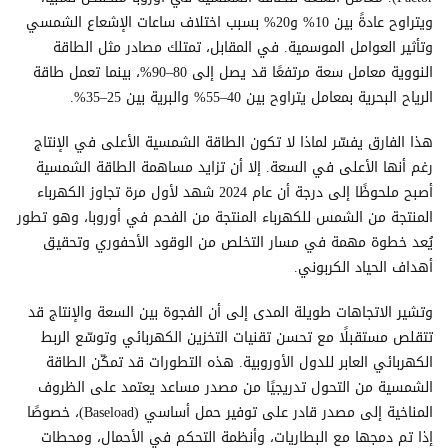
ويتراوح عادةً بين 10% و20% بسبب اختلاف ساعات الإشعاع الشمسي
وتأثير العوامل الموسمية. في المقابل، تمتلك مصادر مثل الطاقة
النووية معامل سعة مرتفعًا قد يصل إلى 80–90%، بينما تعمل طاقة
الرياح البحرية بمعامل يتراوح بين 40–55% والبرية بين 25–35%.
هذا الفارق يفسّر لماذا لا تكون الطاقة الشمسية الأعلى في الإنتاج
رغم أنها الأعلى في السعة. إلا أن تزايد مساهمة الطاقة الشمسية
أصبح ملحوظًا إلى درجة أن عام 2024 شهد لأول مرة تجاوز الكهرباء
المنتجة من الشمس للكهرباء المنتجة من الفحم في أوروبا، وهو تطور
يُعد خطوة مهمة في مسار التخلص من الوقود الأحفوري وتحقيق
أهداف الحياد الكربوني.
وتشير الاتجاهات طويلة المدى إلى أن الفجوة بين السعة والإنتاج قد
تتقلص مستقبلًا مع تحسن تقنيات التخزين الكهربائي وتوسّع الربط
الكهربائي العابر للدول الأوروبية. هذه التطورات قد تمكّن الطاقة
الشمسية من التحول تدريجيًا من مصدر مساعد يعتمد على الظروف
المناخية إلى مصدر قادر على توفير حمل أساسي (Baseload)، خصوصًا
إذا تم دمجها مع البطاريات، وأنظمة التحكم في الأحمال، ومحطات