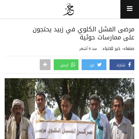
مرضى الفشل الكلوي في زبيد يحتجون
على ممارسات حوثية
صنعاء- خبر للانباء:
منذ 9 أشهر
شارك
غرد
ارسل