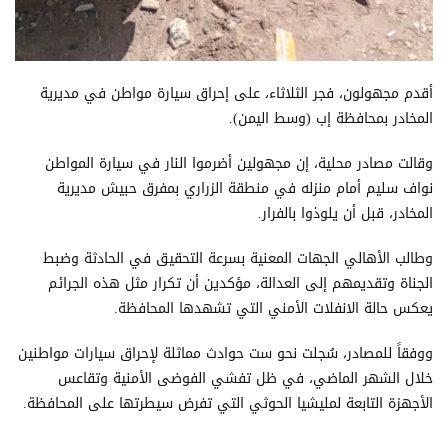
أقدم مجهولون، فجر الثلاثاء، على إحراق سيارة مواطن في مديرية
المخادر بمحافظة إب (وسط اليمن).
وقالت مصادر محلية، إن مجهولين أضرموا النار في سيارة المواطن
نواف سليم أمام منزله في منطقة الزراري بمفرق حبيش مديرية
المخادر، قبل أن يلوذوا بالفرار.
وطالب الأهالي الجهات المعنية بسرعة التحقيق في الحادثة وضبط
الجناة وتقديمهم إلى العدالة، مؤكدين أن تكرار مثل هذه الجرائم
يعكس حالة الانفلات الأمني التي تشهدها المحافظة.
ووفقاً للمصادر، سُجلت نحو ست حوادث مماثلة لإحراق سيارات مواطنين
خلال الشهر الماضي، في ظل تفشي الفوضى الأمنية وتقاعس
الأجهزة التابعة لمليشيا الحوثي التي تفرض سيطرتها على المحافظة.