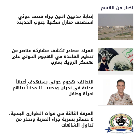
اخبار من القسم
إصابة مدنيين اثنين جراء قصف حوثي
استهدف منازل سكنية جنوب الحديدة
انفراد| مصادر تكشف مشاركة عناصر من
تنظيم القاعدة في الهجوم الحوثي على
معسكر الرويك بمأرب
التحالف: هجوم حوثي يستهدف أعياناً
مدنية في نجران ويصيب 11 مدنياً بينهم
امرأة وطفل
الفرقة الثالثة في قوات الطوارئ اليمنية:
لا خسائر بشرية جراء الضربة ونحذر من
تداول الشائعات