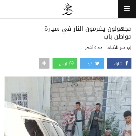
مجهولون يضرمون النار في سيارة
مواطن بإب
إب-خبر للأنباء:
منذ 9 أشهر
شارك
غرد
ارسل