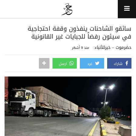
سائقو الشاحنات ينفذون وقفة احتجاجية
في سيئون رفضاً للجبايات غير القانونية
حضرموت – خبرللأنباء:
منذ 9 أشهر
شارك
غرد
ارسل