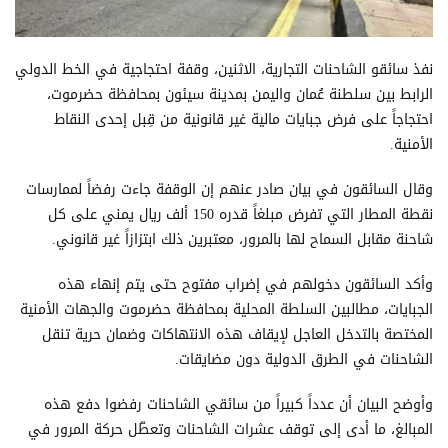
نفذ سائقو الشاحنات التجارية، الاثنين، وقفة احتجاجية في الخط الدولي
الرابط بين سلطنة عُمان واليمن بمدينة سيئون بمحافظة حضرموت،
احتجاجاً على فرض جبايات مالية غير قانونية من قِبل إحدى النقاط
الأمنية.
وقال السائقون في بيان صادر عنهم إن الوقفة جاءت رفضاً لممارسات
نقطة المطار التي تفرض مبلغاً قدره 150 ألف ريال يمني على كل
شاحنة مقابل السماح لها بالمرور، معتبرين ذلك ابتزازاً غير قانوني.
وأكد السائقون دخولهم في إضراب مفتوح حتى يتم إنهاء هذه
الجبايات، مطالبين السلطة المحلية بمحافظة حضرموت والجهات الأمنية
المختصة بالتدخل العاجل لإيقاف هذه الانتهاكات وضمان حرية تنقل
الشاحنات في الطرق الدولية دون مضايقات.
وأوضح البيان أن عدداً كبيراً من سائقي الشاحنات رفضوا دفع هذه
المبالغ، ما أدى إلى توقف عشرات الشاحنات وتعطّل حركة المرور في