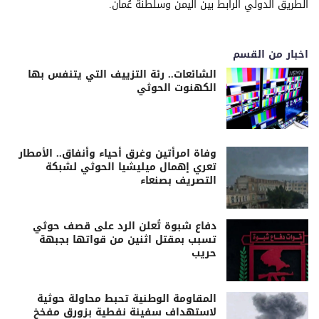
الطريق الدولي الرابط بين اليمن وسلطنة عُمان.
اخبار من القسم
الشائعات.. رئة التزييف التي يتنفس بها
الكهنوت الحوثي
وفاة امرأتين وغرق أحياء وأنفاق.. الأمطار
تعري إهمال ميليشيا الحوثي لشبكة
التصريف بصنعاء
دفاع شبوة تُعلن الرد على قصف حوثي
تسبب بمقتل اثنين من قواتها بجبهة
حريب
المقاومة الوطنية تحبط محاولة حوثية
لاستهداف سفينة نفطية بزورق مفخخ