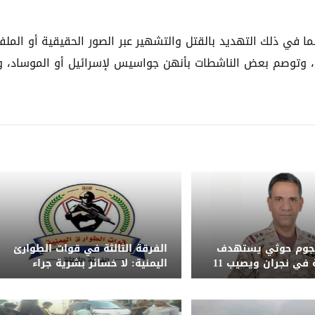
ا في ذلك التهديد بالقتل والتشهير عبر الصور الحقيقية أو الملف
، وتوصم بعض الناشطات بأنهن جواسيس لإسرائيل أو الموساد، 
هجوم حوثي يستهدف
الفرقة الثالثة في قوات الطوارئ
أعياناً مدنية في نجران ويصيب 11
اليمنية: لا خسائر بشرية جراء
م امرأة وطفل
الضربة ونحذر من تداول الشائعات