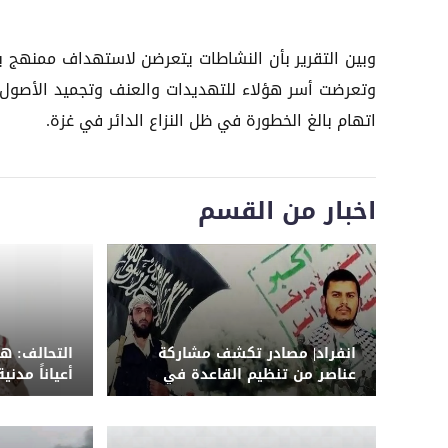
وبين التقرير بأن النشاطات يتعرضن لاستهداف ممنهج بم
وتعرضت أسر هؤلاء للتهديدات والعنف وتجميد الأصول
اتهام بالغ الخطورة في ظل النزاع الدائر في غزة.
اخبار من القسم
انفراد| مصادر تكشف مشاركة
التحالف: 
عناصر من تنظيم القاعدة في
الهجوم الحوثي على معسكر
مدنياً بينه
الرويك بمأرب