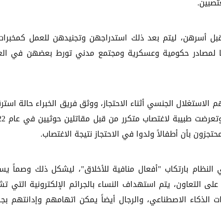
تصبين.
 قبل أسرهن، ليتم بعد ذلك استدراجهن وتجنيدهن للعمل كمخبرات
قًا لمصادر حكومية وعسكرية ومجتمع مدني تورط بعضهن في ال
 الاستغلال الجنسي أثناء الاحتجاز، ووثق فريق الخبراء حالة استر
تجزون بأن أطفالاً ولدوا في الاحتجاز نتيجة الاغتصاب.
 النظام بارتكاب "أفعال منافية للأخلاق"، ليشكل ذلك وصماً ي
 على التعاون، يتم استهداف النساء بالجرائم الإلكترونية التي ت
 الذكاء الاصطناعي، والرجال أيضاً يمكن اتهامهم وإدانتهم بجر