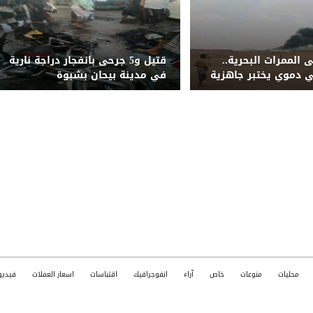
 الممرات البحرية..
قتيل و5 جرحى بانفجار دراجة نارية
 دموي يختبر جاهزية
في مدينة بيحان بشبوة
منية
محليات
منوعات
خاص
آراء
انفوجرافيك
اقتباسات
اسعار العملات
فيديو