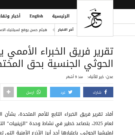
الرئيسية
English
أخبار وتقار
انفراد| مصادر تكشف مشاركة ع
هيثم حسن يوقع لسيلتيك الاسكت
آخر الاخبار
التحالف: هجوم حوثي يستهدف أعياناً مدنية
تقرير فريق الخبراء الأممي 
liation Against Houthi Attacks
الفرقة الثالثة في قوات الطوارئ
الحوثي الجنسية بحق المخت
اليونان تنقذ عشرات المهاجري
عدن- خبر للأنباء:
منذ 9 أشهر
شارك
غرد
ارسل
أفاد تقرير ‎فريق الخبراء التابع للأمم المتحدة، بشأن 
لعام 2025، بتصاعد خطير في نشاط وحدة "‎الزي
لمليشيا الحوثي، باعتبارها أحد أبرز الأذرع الأمنية التي ت