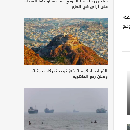
قبليين ومليشيا الحوثي عقب محاولتها السطو
على أراضٍ في الحزم
قة،
وهو
القوات الحكومية بتعز ترصد تحركات حوثية
وتعلن رفع الجاهزية