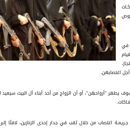
ـات
صوص
 في
يام
جاز،
جل اغتصابهن.
سوف يطهر "أرواحهن"، أو أن الزواج من أحد أبناء آل البيت سيعيد 
ـاكات.
تحدث التقرير، نقلًا عن أحد الشهود، أنه عاين نحو 25 جـريمـة اغتصاب من خلال ثقب في جدار إحدى الزنازين، لافتًا 