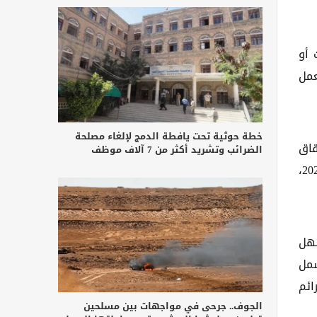
 أو
عمل
خطة حوثية تحت يافطة الدمج لإلغاء مصلحة
قاق
الضرائب وتشريد أكثر من 7 آلاف موظف
جنسي لامرأة كانت محتجزة في صنعاء في عام 2025، وتعرضت طبيبة لاغتصاب متكرر من قبل مقاتلين حوثيين في عام 2022،
سهل
شمل
ائم
الجوف.. جرحى في مواجهات بين مسلحين