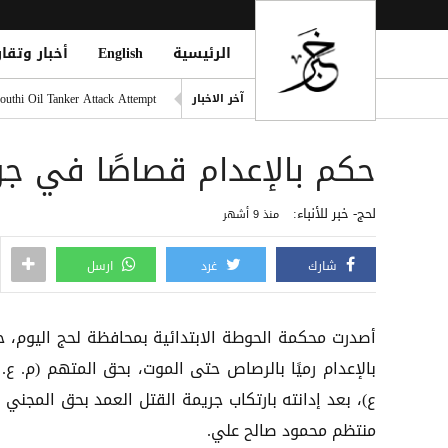
الرئيسية
English
أخبار وتقار
دفاع شبوة تُعلن الرد على قص
outhi Oil Tanker Attack Attempt
آخر الاخبار
تايوان تحقق مع شركات صينية 
حكم بالإعدام قصاصًا في جر
المقاومة الوطنية تحبط محاول
قتلى وجرحى مدنيون جراء هجوم حوثي واسع بـ20 صارو
لحج- خبر للأنباء:
منذ 9 أشهر
قصف بطائرة مسيرة حوثية يسته
شارك
غرد
ارسل
أصدرت محكمة الحوطة الابتدائية بمحافظة لحج اليوم، حك
بالإعدام رميًا بالرصاص حتى الموت، بحق المتهم (م. ع.
ع)، بعد إدانته بارتكاب جريمة القتل العمد بحق المجني 
منتظم محمود صالح علي.