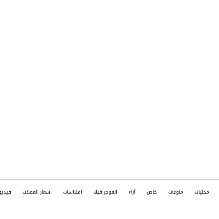
محليات
منوعات
خاص
آراء
انفوجرافيك
اقتباسات
اسعار العملات
فيديو