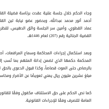
وجاء الحكم خلال جلسة علنية عقدت برئاسة فضيلة الق
أحمد أنور محمد عبدالله، وبحضور عضو نيابة تبن الق
عماد القطوي، وأمين سر الجلسة واثق الدهيس، للنظر
القضية الجنائية رقم (207) لعام 1446هـ.
وبعد استكمال إجراءات المحاكمة وسماع المرافعات، أص
المحكمة حكمها الذي تضمن إدانة المتهم بما نُسب إليه ف
بالرصاص حتى الموت قصاصاً، وكذا قبول الدعوى بالحق ا
مبلغ عشرين مليون ريال يمني تعويضًا عن الأضرار ومخاسي
كما نص الحكم على حق الاستئناف مكفول وفقًا للقانون،
العامة للتصرف وفقًا للإجراءات القانونية.