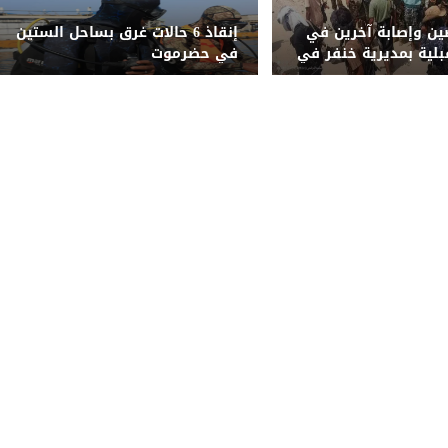
ن وإصابة آخرين في
إنقاذ 6 حالات غرق بساحل الستين
بلية بمديرية خنفر في
في حضرموت