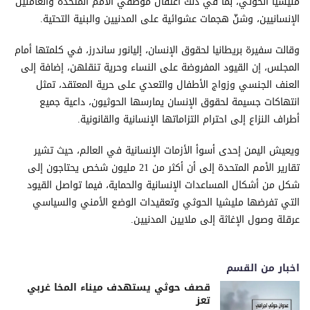
مليشيا الحوثي، بما في ذلك اعتقال موظفي الأمم المتحدة والعاملين
الإنسانيين، وشنّ هجمات عشوائية على المدنيين والبنية التحتية.
وقالت سفيرة بريطانيا لحقوق الإنسان، إليانور ساندرز، في كلمتها أمام
المجلس، إن القيود المفروضة على النساء وحرية تنقلهن، إضافة إلى
العنف الجنسي وزواج الأطفال والتعدي على حرية المعتقد، تمثل
انتهاكات جسيمة لحقوق الإنسان يمارسها الحوثيون، داعية جميع
أطراف النزاع إلى احترام التزاماتها الإنسانية والقانونية.
ويعيش اليمن إحدى أسوأ الأزمات الإنسانية في العالم، حيث تشير
تقارير الأمم المتحدة إلى أن أكثر من 21 مليون شخص يحتاجون إلى
شكل من أشكال المساعدات الإنسانية والحماية، فيما تواصل القيود
التي تفرضها مليشيا الحوثي وتعقيدات الوضع الأمني والسياسي
عرقلة وصول الإغاثة إلى ملايين المدنيين.
اخبار من القسم
قصف حوثي يستهدف ميناء المخا غربي
تعز