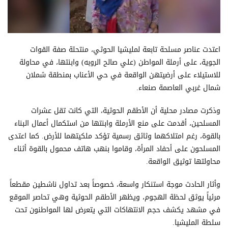
اعتدت عناصر مسلحة تابعة لمليشيا الحوثي، منتحلة صفة القوات
الجوية، على أرملة المواطن (علي صالح الروبه) وابنتها، في محاولة
للاستيلاء على أرضيتهن الواقعة في حي الأعناب بمنطقة شملان
شمال غربي العاصمة صنعاء.
وذكرت مصادر محلية أن الأطقم الحوثية، التي كانت تقل عشرات
المسلحين، أقدمت على منع الأرملة وابنتها من استكمال أعمال البناء
بالقوة، رغم امتلاكهما وثائق رسمية تؤكد ملكيتهما للأرض. كما اعتدى
المسلحون على أحفاد المرأة، وقاموا بنهب هاتف محمول بالقوة أثناء
محاولتها توثيق الواقعة.
وأثار الحادث موجة استنكار واسعة، خصوصاً بعد تداول ناشطين مقطعاً
مرئياً يوثق لحظة الهجوم، ويظهر الأطقم الحوثية وهي تحاصر الموقع
في مشهد يكشف حجم الانتهاكات التي يتعرض لها المواطنون تحت
سلطة المليشيا.