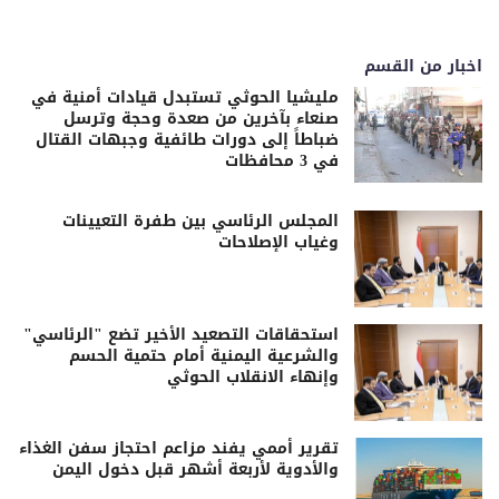
اخبار من القسم
مليشيا الحوثي تستبدل قيادات أمنية في
صنعاء بآخرين من صعدة وحجة وترسل
ضباطاً إلى دورات طائفية وجبهات القتال
في 3 محافظات
المجلس الرئاسي بين طفرة التعيينات
وغياب الإصلاحات
استحقاقات التصعيد الأخير تضع "الرئاسي"
والشرعية اليمنية أمام حتمية الحسم
وإنهاء الانقلاب الحوثي
تقرير أممي يفند مزاعم احتجاز سفن الغذاء
والأدوية لأربعة أشهر قبل دخول اليمن