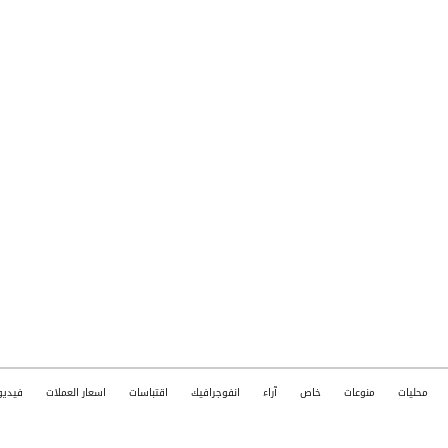
محليات
منوعات
خاص
آراء
انفوجرافيك
اقتباسات
اسعار العملات
فيديو