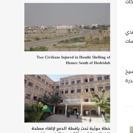
كات
قدي
سات
Two Civilians Injured in Houthi Shelling of
Homes South of Hodeidah
سيخ
درة
خطة حوثية تحت يافطة الدمج لإلغاء مصلحة