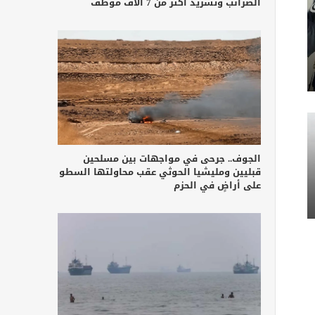
الضرائب وتشريد أكثر من 7 آلاف موظف
الجوف.. جرحى في مواجهات بين مسلحين
قبليين ومليشيا الحوثي عقب محاولتها السطو
على أراضٍ في الحزم