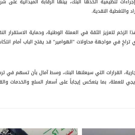
إجراءات تنظيمية اتخذها البنك، بينها الرقابة الميدانية على شر
د والتغطية النقدية.
ا الزخم لتعزيز الثقة في العملة الوطنية، وحماية الاستقرار الن
 تراخٍ في مواجهة محاولات "الهوامير" قد يفتح الباب أمام انتكا
جارية، القرارات التي سيعلنها البنك، وسط آمال بأن تسهم في تر
ي للعملة، بما ينعكس إيجاباً على أسعار السلع والخدمات والق