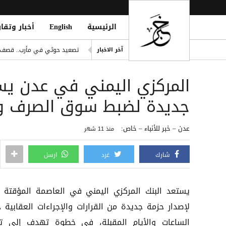
الرئيسية
English
أخبار وتقار
باريس سان جيرمان يترقب فلاه
تصعيد حوثي في مأرب.. قصف ص
آخر الاخبار
ling of Homes South of Hodeidah
المركزي اليمني في عدن يست
صلاح يتربع على عرش رواتب الد
إصابة مدنيين اثنين جراء قصف
جديدة لضبط سوق الصرف وح
ديوماندي يكتب التاريخ: أغلى ص
عدن – خبر للأنباء – خاص:
منذ 11 شهر
شارك
غرد
ارسل
يستعد البنك المركزي اليمني في العاصمة المؤقتة 
لإصدار حزمة جديدة من القرارات والإجراءات العقابية خ
الساعات والأيام المقبلة، في خطوة تهدف إلى تع