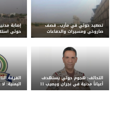
تصعيد حوثي في مأرب.. قصف
إصابة مدني
صاروخي ومسيرات والدفاعات
حوثي استه
الجوية تعترض عدداً منها
جنوب الحدي
التحالف: هجوم حوثي يستهدف
الفرقة الث
أعياناً مدنية في نجران ويصيب 11
اليمنية: لا
مدنياً بينهم امرأة وطفل
الضربة ونح