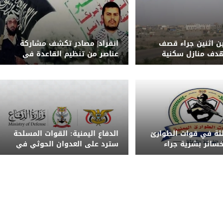
ين اثنين جراء قصف
انفراد| مصادر تكشف مشاركة
دف منازل سكنية
عناصر من تنظيم القاعدة في
دة
الهجوم الحوثي على معسكر
الرويك بمأرب
الثة في قوات الطوارئ
الدفاع اليمنية: القوات المسلحة
 خسائر بشرية جراء
سترد على العدوان الحوثي في
ذر من تداول الشائعات
الزمان والمكان المناسبين