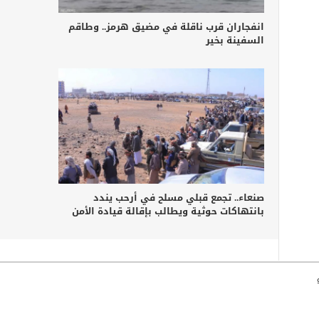
انفجاران قرب ناقلة في مضيق هرمز.. وطاقم
السفينة بخير
صنعاء.. تجمع قبلي مسلح في أرحب يندد
بانتهاكات حوثية ويطالب بإقالة قيادة الأمن