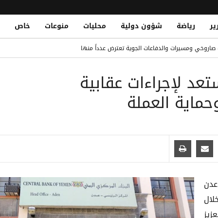
ير
رياضة
شؤون دولية
محليات
منوعات
خاص
وفيتش مجانًا
اروخي ومسيرات والدفاعات الجوية تعترض عدداً منها
Two Civilians Injured in Houthi Shel
عد لإجراءات عقابية
وري التركي مع طرابزون سبور
 حوثي استهدف منازل سكنية جنوب الحديدة
ماية العملة
فقة في تاريخ ريال مدريد ولايبزيج
عدن
لال
زيز