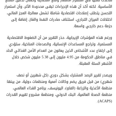
ساعدت نسبياً في استقرار الأسعار ومنع المضاربة وضمان تدفق السلع
الأساسية. لكنه أكد أن هذه الإجراءات تبقى محدودة الأثر، وأن استمرار
التحسن يتطلب إصلاحات اقتصادية شاملة تشمل معالجة العجز المالي،
اختلالات الميزان التجاري، استئناف صادرات النفط والغاز، إضافة إلى
حزمة دعم خارجي واسعة.
ورغم هذه المؤشرات الإيجابية، حذر التقرير من أن الضغوط الاقتصادية
المستمرة، وتراجع المساعدات الإنسانية، والصدمات المناخية، ستؤدي
إلى ارتفاع عدد الأشخاص الذين يعانون من انعدام الأمن الغذائي الحاد
في مناطق الحكومة من 4.95 مليون إلى 5.38 مليون شخص خلال
الأشهر الستة المقبلة.
ويصدر تقرير الرصد المشترك بشكل دوري (كل شهرين أو نصف
شهري) من قبل فريق يضم وكالات أممية ومنظمات دولية، من بينها:
منظمة الأغذية والزراعة (الفاو)، اليونيسف، برنامج الغذاء العالمي،
منظمة الصحة العالمية، البنك الدولي، ومنظمة مشروع تقييم القدرات
(ACAPS).