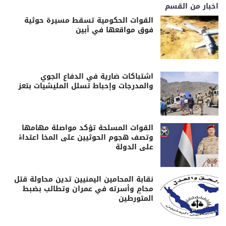
اخبار من القسم
القوات الحكومية تسقط مسيرة حوثية
فوق مواقعها في أبين
اشتباكات ضارية في الدفاع الجوي
والمدرجات وإحباط تسلل المليشيات بتعز
القوات المسلحة تؤكد مواصلة مهامها
وتصف هجوم الحوثيين على المخا اعتداءً
على الدولة
نقابة المحامين اليمنيين تدين محاولة قتل
محامٍ وأسرته في عمران وتطالب بضبط
المتورطين