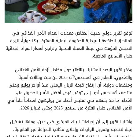
توقع تقرير دولي حديث انخفاض معدلات انعدام الأمن الغذائي في
المناطق الخاضعة لسيطرة الحكومة اليمنية المعترف بها دولياً، نتيجة
التحسن المؤقت في قيمة العملة المحلية وتراجع أسعار المواد الغذائية
خلال الأسابيع الماضية.
وذكر تقرير الرصد المشترك (JMR) حول مخاطر أزمة الأمن الغذائي
والتغذوي، الصادر في أغسطس/آب 2025 عن ست وكالات أممية
ومنظمات دولية، أن ارتفاع قيمة الريال اليمني منذ أواخر يوليو وحتى
منتصف أغسطس أدى إلى توفير فرص أفضل للأسر للحصول على
الغذاء، ما قد يسهم في تقليص أعداد من يواجهون انعداماً حاداً في
الأمن الغذائي خلال الفترة من سبتمبر 2025 وحتى فبراير 2026.
وأشار التقرير إلى أن إجراءات البنك المركزي في عدن، ومنها تشكيل
لجنة لتنظيم وتمويل الواردات وإغلاق مكاتب الصرافة غير القانونية،