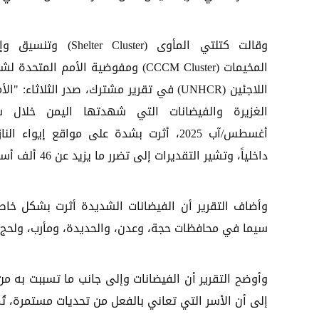
وقالت كتلتي المأوى (Shelter Cluster) وت
المخيمات (CCCM Cluster) ومفوضية الأمم المتحدة
اللاجئين (UNHCR) في تقرير مشترك، صدر الثلاثاء: "ال
الغزيرة والفيضانات التي شهدتها اليمن خلال 
أغسطس/آب 2025، أثرت بشدة على مواقع إيواء الن
داخلياً، وتشير التقديرات إلى تضرر ما يزيد عن 46 ألف أسرة تتكون من أكثر من 322 ألف شخص".
وأضاف التقرير أن الفيضانات الشديدة أثرت بشكل خاص 
سيما في محافظات حجة، وعدن، والحديدة، ومأرب، ولحج، 
وأوضح التقرير أن الفيضانات وإلى جانب ما تسببت به من
إلى أن الأسر التي تعاني بالفعل من تحديات مستمرة، تُ