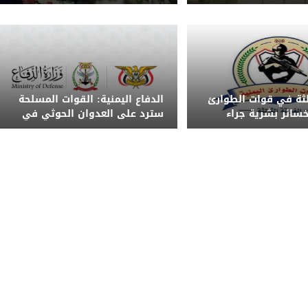
دة
الهجوم الحوثي على معسكر
الرويك بمأرب
الثة في قوات الطوارئ
الدفاع اليمنية: القوات المسلحة
 خسائر بشرية جراء
سترد على العدوان الحوثي في
ذر من تداول الشائعات
الزمان والمكان المناسبين