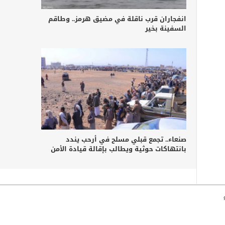
انفجاران قرب ناقلة في مضيق هرمز.. وطاقم
السفينة بخير
صنعاء.. تجمع قبلي مسلح في أرحب يندد
بانتهاكات حوثية ويطالب بإقالة قيادة الأمن