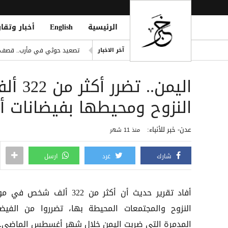
الرئيسية
English
أخبار وتقار
باريس سان جيرمان يترقب فلاه
تصعيد حوثي في مأرب.. قصف ص
آخر الاخبار
ling of Homes South of Hodeidah
اليمن.
صلاح يتربع على عرش رواتب الد
إصابة مدنيين اثنين جراء قصف
النزوح ومحيطها بفيضانات
ديوماندي يكتب التاريخ: أغلى ص
عدن- خبر للأنباء:
منذ 11 شهر
شارك
غرد
ارسل
أفاد تقرير حديث أن أكثر من 322 ألف شخص 
النزوح والمجتمعات المحيطة بها، تضرروا من الفيضا
المدمرة التي ضربت اليمن خلال شهر أغسطس الماضي.