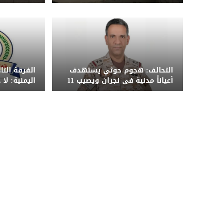
الجوية تعترض عدداً منها
جنوب الحدي
التحالف: هجوم حوثي يستهدف
الفرقة الث
أعياناً مدنية في نجران ويصيب 11
اليمنية: لا
مدنياً بينهم امرأة وطفل
الضربة ونح