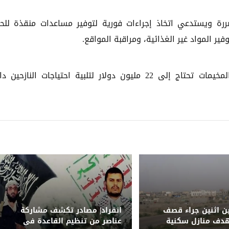
ررة ويستدعي اتخاذ إجراءات فورية لتوفير مساعدات منقذة للحي
ر المواد غير الغذائية، ومراقبة المواقع.
وأشار التقرير إلى أن مجموعة مراكز تنسيق وإدارة المخيمات تحتاج إلى 22 مليون دولار لتلبية احتياجات النازحي
ين اثنين جراء قصف
انفراد| مصادر تكشف مشاركة
دف منازل سكنية
عناصر من تنظيم القاعدة في