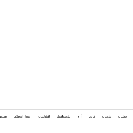
محليات
منوعات
خاص
آراء
انفوجرافيك
اقتباسات
اسعار العملات
فيديو