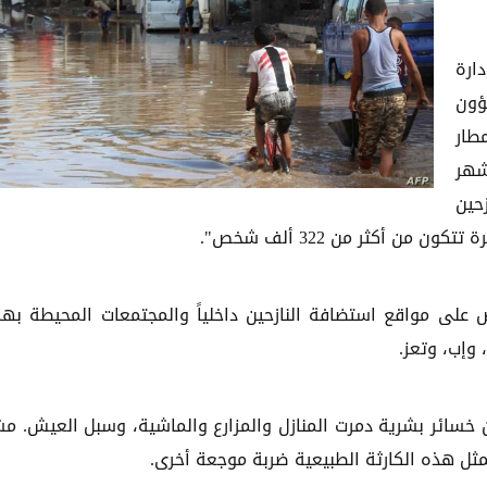
نسيق وإدارة
 لشؤون
أمطار
شهر
ازحين
على مواقع استضافة النازحين داخلياً والمجتمعات المحيطة بها،
وإب، وتعز.
 خسائر بشرية دمرت المنازل والمزارع والماشية، وسبل العيش. مشي
مثل هذه الكارثة الطبيعية ضربة موجعة أخرى.