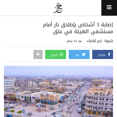
إصابة 3 أشخاص بإطلاق نار أمام
مستشفى الهيئة في عتق
شبوة- خبر للانباء:
منذ 11 شهر
شارك
غرد
ارسل