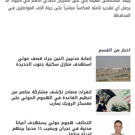
ويعد مستشفى الهيئة في عتق الشريان الصحي الأهم في شبوة، ما
يجعل أي تهديد لأمنه انعكاساً مباشراً على حياة آلاف المواطنين في
المحافظة.
اخبار من القسم
إصابة مدنيين اثنين جراء قصف حوثي
استهدف منازل سكنية جنوب الحديدة
انفراد| مصادر تكشف مشاركة عناصر من
تنظيم القاعدة في الهجوم الحوثي على
معسكر الرويك بمأرب
التحالف: هجوم حوثي يستهدف أعياناً
مدنية في نجران ويصيب 11 مدنياً بينهم
امرأة وطفل