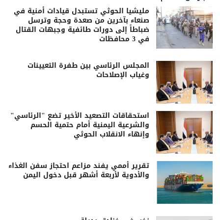
مليشيا الحوثي تستبدل قيادات أمنية في
صنعاء بآخرين من صعدة وحجة وترسل
ضباطاً إلى دورات طائفية وجبهات القتال
في 3 محافظات
المجلس الرئاسي بين طفرة التعيينات
وغياب الإصلاحات
استحقاقات التصعيد الأخير تضع "الرئاسي"
والشرعية اليمنية أمام حتمية الحسم
وإنهاء الانقلاب الحوثي
تقرير أممي يفند مزاعم احتجاز سفن الغذاء
والأدوية لأربعة أشهر قبل دخول اليمن