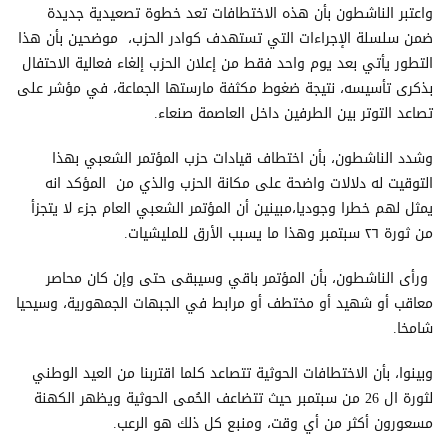
واعتبر الناشطون بأن هذه الاختطافات تعد خطوة تصعيدية جديدة
ضمن سلسلة الإجراءات التي تستهدف كوادر الحزب، موضحين بأن هذا
التطور يأتي بعد يوم واحد فقط من إعلان الحزب إلغاء فعالية الاحتفال
بذكرى تأسيسه، نتيجة ضغوط مكثفة مارستها الجماعة، في مؤشر على
تصاعد التوتر بين الطرفين داخل العاصمة صنعاء.
وشدد الناشطون، بأن اختطاف قيادات حزب المؤتمر الشعبي بهذا
التوقيت له دلالات واضحة على مكانة الحزب والذي من المؤكد انه
يمثل لهم خطرا وجوديا،مبينين أن المؤتمر الشعبي العام جزء لا يتجزأ
من ثورة ٢٦ سبتمبر وهذا ما يسبب الأرق للمليشيات.
ورأى الناشطون، بأن المؤتمر باقي وسيبقى حتى وإن كان محاصر
معاقب أو شهيد أو مختطف أو مرابط في الجبهات الجمهورية، وسيحيا
شامخا.
وبينوا، بأن الاختطافات الحوثية تتصاعد كلما اقتربنا من العيد الوطني
لثورة ال 26 من سبتمبر حيث تتضاعف الحُمى الحوثية ويظهر الكهنة
مسعورون أكثر من أي وقت، ومنبع كل ذلك هو الرعب.