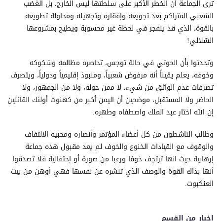
ترى الجماعة أن الخطر الأكبر على سلطتها ليس الخارج، بل الغضب
الشعبي المتراكم بعد تجويعه وإفقاره وتجهيله ومحاولة تطويعه
بالقوة، الذي قد ينفجر في لحظة غير محسوبة ويطيح بمشروعها
السٌلالي!
وتحدثوا بأن الحوثي في حالة توجس، تحاصره مظالمه وشكوكه
وخوفه، يعلم يقيناً أنه مرفوض شعبياً، ومنبوذ إقليمياً ودولياً، ويتصرف
تصرفات عدم الواثق من شيء، لا ممن حوله، ولا من الجمهور، ولا
الحاضر ولا المستقبل، موضحين أن اليمن أكبر من كهنوت أولئك القائلين
إن الله اختار عبد الملك واصطفاه وطهره.
وطالب الناشطون من كل أعضاء المؤتمر وأنصاره ومحبيه الالتفاف
والوقوف مع القيادات الخنوع والخوف لم يعد مقبول هذه جماعة
إرهابية حيث انها ترتجف خوفا ورعبا من صورة أو إحتفالية فلا تصدقوا
أنها بذاك القوة والوصف الذي تنشره عن نفسها فهي أوهن من بيت
العنكبوت.
اخبار من القسم