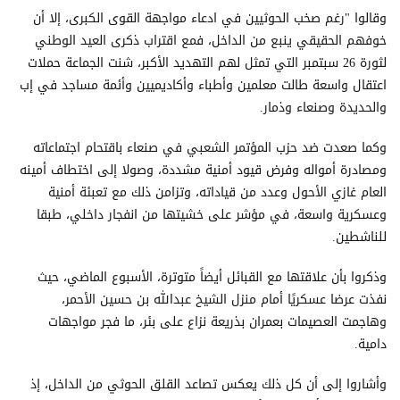
وقالوا "رغم صخب الحوثيين في ادعاء مواجهة القوى الكبرى، إلا أن
خوفهم الحقيقي ينبع من الداخل، فمع اقتراب ذكرى العيد الوطني
لثورة 26 سبتمبر التي تمثل لهم التهديد الأكبر، شنت الجماعة حملات
اعتقال واسعة طالت معلمين وأطباء وأكاديميين وأئمة مساجد في إب
والحديدة وصنعاء وذمار.
وكما صعدت ضد حزب المؤتمر الشعبي في صنعاء باقتحام اجتماعاته
ومصادرة أمواله وفرض قيود أمنية مشددة، وصولا إلى اختطاف أمينه
العام غازي الأحول وعدد من قياداته، وتزامن ذلك مع تعبئة أمنية
وعسكرية واسعة، في مؤشر على خشيتها من انفجار داخلي، طبقا
للناشطين.
وذكروا بأن علاقتها مع القبائل أيضاً متوترة، الأسبوع الماضي، حيث
نفذت عرضا عسكريًا أمام منزل الشيخ عبدالله بن حسين الأحمر،
وهاجمت العصيمات بعمران بذريعة نزاع على بئر، ما فجر مواجهات
دامية.
وأشاروا إلى أن كل ذلك يعكس تصاعد القلق الحوثي من الداخل، إذ