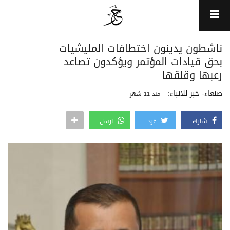
ناشطون يدينون اختطافات المليشيات
بحق قيادات المؤتمر ويؤكدون تصاعد
رعبها وقلقها
صنعاء- خبر للانباء:
منذ 11 شهر
شارك
غرد
ارسل