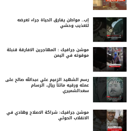
إب.. مواطن يفارق الحياة جراء تعرضه
لتعذيب وحشي
موشن جرافيك : المهاجرين الافارقة قنبلة
موقوته في اليمن
رسم الشهيد الزعيم علي عبدالله صالح على
عمله ورقيه مائتاً ريال، الرسام
سعدالشميري
موشن جرافيك: شراكة الاصلاح وهادي في
الانقلاب الحوثي