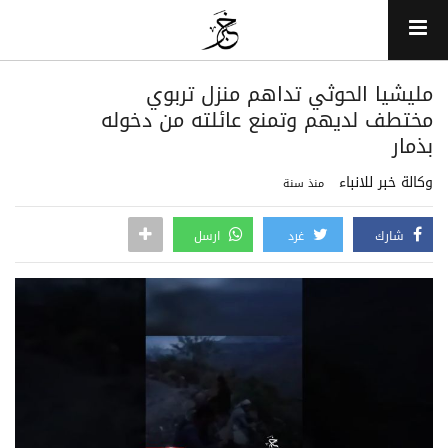
مليشيا الحوثي تداهم منزل تربوي
مختطف لديهم وتمنع عائلته من دخوله
بذمار
وكالة خبر للانباء
منذ سنة
شارك
غرد
ارسل