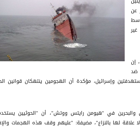
تين
202، ما أسفر عن
وسط
غير
وقالت المنظمة، في بيان اليوم الأربعاء 23 يوليو 2025، إن
 ضد
تهدفتين وإسرائيل، مؤكدة أن الهجومين ينتهكان قوانين الح
من والبحرين في "هيومن رايتس ووتش"، أن "الحوثيين يستخد
ا علاقة لها بالنزاع"، مضيفة: "عليهم وقف هذه الهجمات والإف