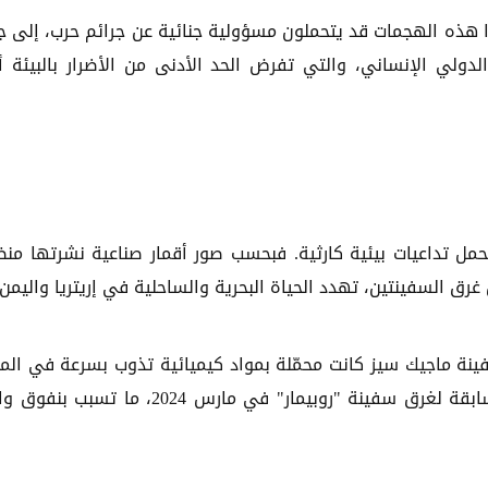
 هذه الهجمات قد يتحملون مسؤولية جنائية عن جرائم حرب، إلى ج
لدولي الإنساني، والتي تفرض الحد الأدنى من الأضرار بالبيئة أث
مل تداعيات بيئية كارثية. فبحسب صور أقمار صناعية نشرتها من
 السفينتين، تهدد الحياة البحرية والساحلية في إريتريا واليمن.
لسفينة ماجيك سيز كانت محمّلة بمواد كيميائية تذوب بسرعة في المي
مشيراً إلى أن اليمن لا يزال يعاني من تداعيات بيئية سابقة لغرق سفينة "روبيمار" في مارس 2024، م