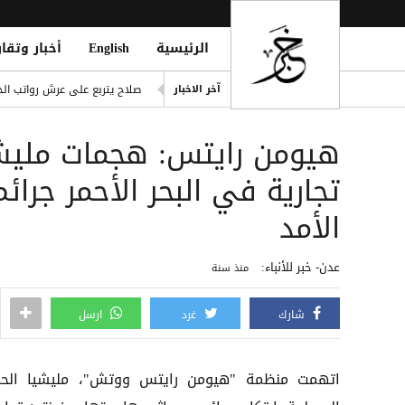
الرئيسية
English
أخبار وتقار
ling of Homes South of Hodeidah
صلاح يتربع على عرش رواتب الد
آخر الاخبار
إصابة مدنيين اثنين جراء قصف
هيومن رايتس: هجمات مليش
ديوماندي يكتب التاريخ: أغلى ص
d Houthi Attack on Marib Camp
تجارية في البحر الأحمر جرا
انفراد| مصادر تكشف مشاركة ع
الأمد
عدن- خبر للأنباء:
منذ سنة
شارك
غرد
ارسل
اتهمت منظمة "هيومن رايتس ووتش"، مليشيا الح