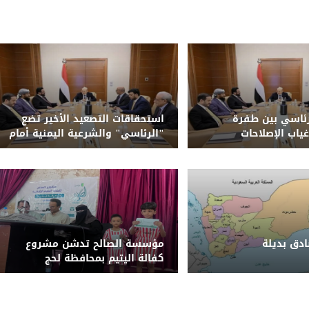
ئاسي بين طفرة
استحقاقات التصعيد الأخير تضع
غياب الإصلاحات
"الرئاسي" والشرعية اليمنية أمام
حتمية الحسم وإنهاء الانقلاب
الحوثي
دق بديلة
مؤسسة الصالح تدشن مشروع
كفالة اليتيم بمحافظة لحج