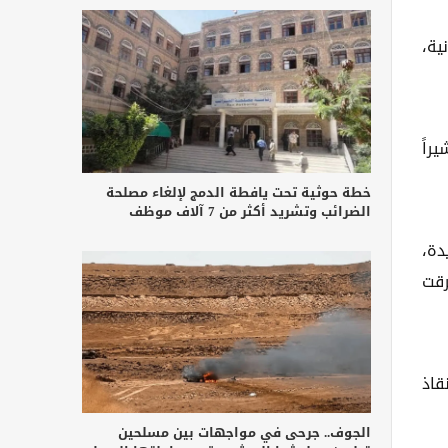
ونانية،
راً
خطة حوثية تحت يافطة الدمج لإلغاء مصلحة
الضرائب وتشريد أكثر من 7 آلاف موظف
حديدة،
مات حتى 9 يوليو حين غرقت
م إنقاذ
الجوف.. جرحى في مواجهات بين مسلحين