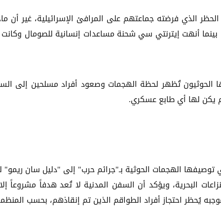
ا الحظر الذي فرضته جماعتهم على المرافئ الإسرائيلية، غير أن ما
 بينما أنهت إيترنتي سي شحنة مساعدات إنسانية للصومال وكانت
ا الحوثيون تُظهر لحظة الهجمات وصعود أفراد مسلحين إلى الس
 يكن لها أي طابع عسكري.
صيفها الهجمات الحوثية بـ"جرائم حرب" إلى "دليل سان ريمو" ل
لنزاعات البحرية، ويؤكد أن السفن المدنية لا تُعد هدفاً مشروعاً إلا 
وجبه يُحظر احتجاز أفراد الطواقم الذين تم إنقاذهم، بحسب المنظمة