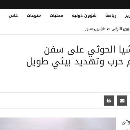
ير
رياضة
شؤون دولية
محليات
منوعات
خاص
Two Civilians Injured in Houthi Shel
وري التركي مع طرابزون سبور
 حوثي استهدف منازل سكنية جنوب الحديدة
يا الحوثي على سفن
فقة في تاريخ ريال مدريد ولايبزيج
Al-Qaeda Elements Reportedly Aide
ئم حرب وتهديد بيئي طويل
ناصر من تنظيم القاعدة في الهجوم الحوثي على معسكر الرويك بمأرب
وثي