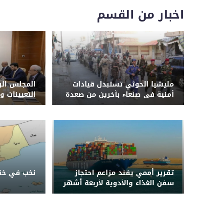
اخبار من القسم
مليشيا الحوثي تستبدل قيادات
المجلس الر
أمنية في صنعاء بآخرين من صعدة
التعيينات و
وحجة وترسل ضباطاً إلى دورات
طائفية وجبهات القتال في 3
محافظات
تقرير أممي يفند مزاعم احتجاز
نخب في خنا
سفن الغذاء والأدوية لأربعة أشهر
قبل دخول اليمن