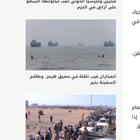
قبليين ومليشيا الحوثي عقب محاولتها السطو
على أراضٍ في الحزم
جيك
 في
فن،
انفجاران قرب ناقلة في مضيق هرمز.. وطاقم
السفينة بخير
عام
إذا
.