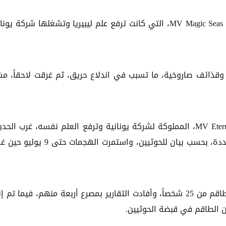
وفي 6 يوليو، استهدفت مليشيا الحوثي سفينة الشحن MV Magic Seas، التي كانت ترفع علم ليبيريا وتشغلها شركة ي
قذائف صاروخية، ما تسبب في اندلاع حريق، ثم غرقت لاحقاً، مشي
بعدها بيوم، استهدفت مليشيا الحوثي، السفينة MV Eternity C، المملوكة لشركة يونانية وترفع العلم نفسه، غرب ال
حيث استخدمت في الهجوم زوارق مفخخة وصواريخ متعددة، بحسب بيان للحوثيين، واستمرت الهج
وأوضح البيان، أنه كان على متن السفينة إيترنتي سي طاقم من 25 شخصاً، وأفادت التقارير بمصرع أربعة منهم، فيما ت
ن الطاقم في قبضة الحوثيين.