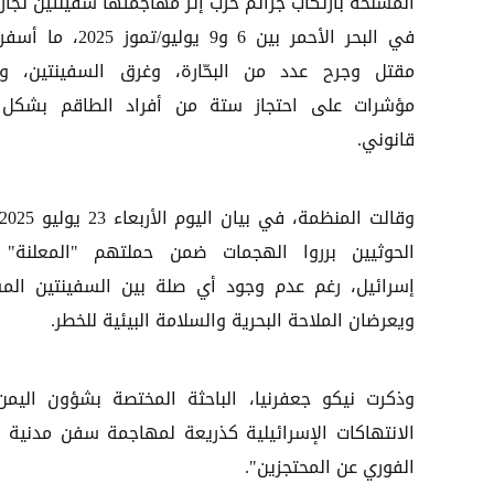
المسلحة بارتكاب جرائم حرب إثر مهاجمتها سفينتين تجاري
في البحر الأحمر بين 6 و9 يوليو/تموز 5
مقتل وجرح عدد من البحّارة، وغرق السفينتين، 
مؤشرات على احتجاز ستة من أفراد الطاقم بشكل 
قانوني.
الحوثيين برروا الهجمات ضمن حملتهم "المعلنة"
إسرائيل، رغم عدم وجود أي صلة بين السفينتين المس
ويعرضان الملاحة البحرية والسلامة البيئية للخطر.
وذكرت نيكو جعفرنيا، الباحثة المختصة بشؤون الي
الانتهاكات الإسرائيلية كذريعة لمهاجمة سفن مدنية ل
الفوري عن المحتجزين".