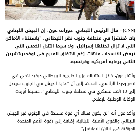
(CNN)-- قال الرئيس اللبناني، جوزاف عون، إن الجيش اللبناني
بات مُنتشرًا في منطقة جنوب نهر الليطاني، "باستثناء الأماكن
التي لا تزال تحتلها إسرائيل، ولا سيما التلال الخمس التي
ترفض الانسحاب منها"، رُغم الاتفاق المبرم في نوفمبر/تشرين
الثاني برعاية أمريكية وفرنسية.
وأشار عون، خلال استقباله وزير الخارجية البريطاني ديفيد لامي في
قصر بعبدا الرئاسي، السبت، إلى أن "عديد الجيش في الجنوب سيصل
إلى 10 آلاف عسكري في منطقة جنوب الليطاني"، حسبما أوردت
الوكالة الوطنية للإعلام.
وأكد عون أنه "لن يكون هناك أي قوة مسلحة في الجنوب غير الجيش
اللبناني والقوى الأمنية اللبنانية، إضافة إلى (قوة الأمم المتحدة
المؤقتة في لبنان) اليونيفيل".