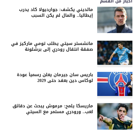
اخبار من القسم
مالديني يكشف: جوارديولا كاد يدرب
إيطاليا.. والمال لم يكن السبب
مانشستر سيتي يطلب تومي ماركيز في
صفقة انتقال رودري إلى برشلونة
باريس سان جيرمان يعلن رسمياً عودة
لوكاس دين بعقد حتى 2029
ماريسكا يلمح: مرموش يبحث عن دقائق
لعب.. ورودري مستمر مع السيتي