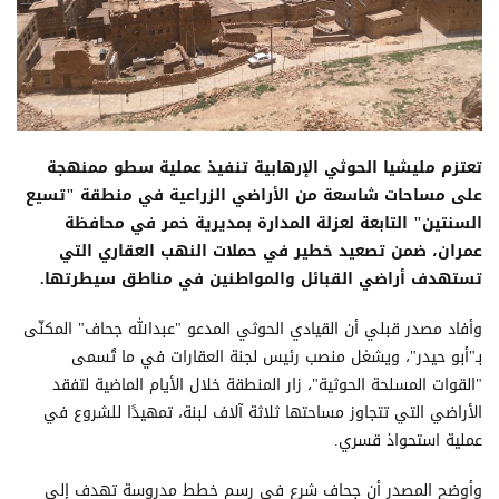
تعتزم مليشيا الحوثي الإرهابية تنفيذ عملية سطو ممنهجة
على مساحات شاسعة من الأراضي الزراعية في منطقة "تسيع
السنتين" التابعة لعزلة المدارة بمديرية خمر في محافظة
عمران، ضمن تصعيد خطير في حملات النهب العقاري التي
تستهدف أراضي القبائل والمواطنين في مناطق سيطرتها.
وأفاد مصدر قبلي أن القيادي الحوثي المدعو "عبدالله جحاف" المكنّى
بـ"أبو حيدر"، ويشغل منصب رئيس لجنة العقارات في ما تُسمى
"القوات المسلحة الحوثية"، زار المنطقة خلال الأيام الماضية لتفقد
الأراضي التي تتجاوز مساحتها ثلاثة آلاف لبنة، تمهيدًا للشروع في
عملية استحواذ قسري.
وأوضح المصدر أن جحاف شرع في رسم خطط مدروسة تهدف إلى