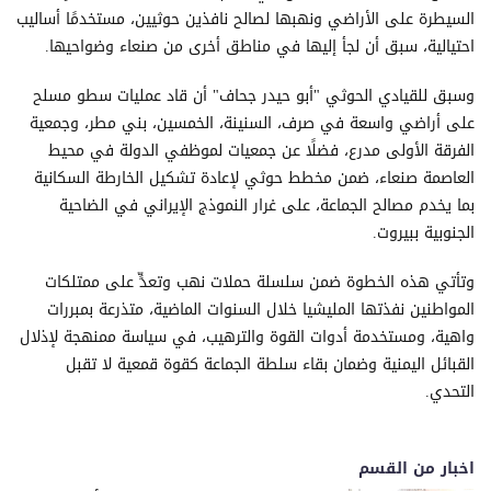
السيطرة على الأراضي ونهبها لصالح نافذين حوثيين، مستخدمًا أساليب
احتيالية، سبق أن لجأ إليها في مناطق أخرى من صنعاء وضواحيها.
وسبق للقيادي الحوثي "أبو حيدر جحاف" أن قاد عمليات سطو مسلح
على أراضي واسعة في صرف، السنينة، الخمسين، بني مطر، وجمعية
الفرقة الأولى مدرع، فضلًا عن جمعيات لموظفي الدولة في محيط
العاصمة صنعاء، ضمن مخطط حوثي لإعادة تشكيل الخارطة السكانية
بما يخدم مصالح الجماعة، على غرار النموذج الإيراني في الضاحية
الجنوبية ببيروت.
وتأتي هذه الخطوة ضمن سلسلة حملات نهب وتعدٍّ على ممتلكات
المواطنين نفذتها المليشيا خلال السنوات الماضية، متذرعة بمبررات
واهية، ومستخدمة أدوات القوة والترهيب، في سياسة ممنهجة لإذلال
القبائل اليمنية وضمان بقاء سلطة الجماعة كقوة قمعية لا تقبل
التحدي.
اخبار من القسم