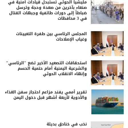
مليشيا الحوثي تستبدل قيادات أمنية في
صنعاء بآخرين من صعدة وحجة وترسل
ضباطاً إلى دورات طائفية وجبهات القتال
في 3 محافظات
المجلس الرئاسي بين طفرة التعيينات
وغياب الإصلاحات
استحقاقات التصعيد الأخير تضع "الرئاسي"
والشرعية اليمنية أمام حتمية الحسم
وإنهاء الانقلاب الحوثي
تقرير أممي يفند مزاعم احتجاز سفن الغذاء
والأدوية لأربعة أشهر قبل دخول اليمن
نخب في خنادق بديلة