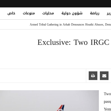
ير
رياضة
شؤون دولية
محليات
منوعات
خاص
حين في سوق حبان بمحافظة شبوة
Armed Tribal Gathering in Arhab Denounces Houthi Abuses, Dema
 هجوم حوثي دامٍ يوقع عشرات الشهداء والجرحى في معسكرات الجيش
Exclusive: Two ‎IRGC o
فقة تاريخية
Two 
pass
Yeme