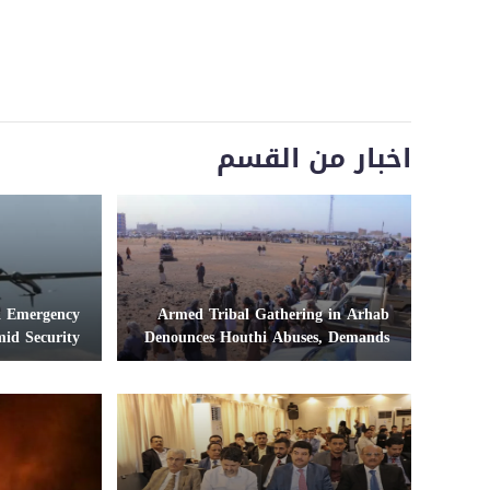
اخبار من القسم
ck Emergency
Armed Tribal Gathering in Arhab
id Security
Denounces Houthi Abuses, Demands
Successes
Security Leadership Ouster