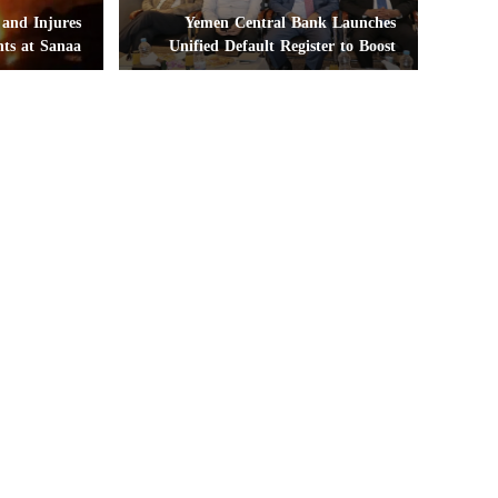
 and Injures
Yemen Central Bank Launches
nts at Sanaa
Unified Default Register to Boost
pons Cache
Financial Stability