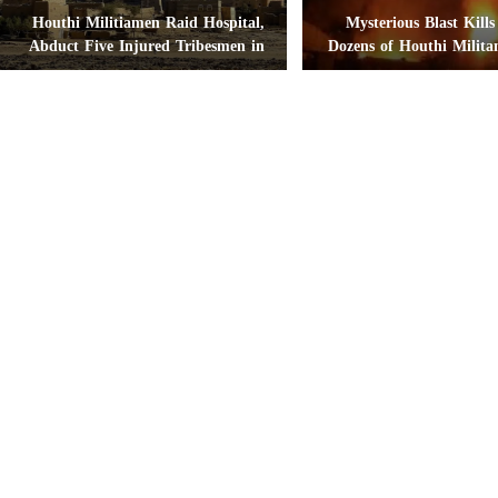
Houthi Militiamen Raid Hospital,
Mysterious Blast Kills
Abduct Five Injured Tribesmen in
Dozens of Houthi Milita
Saada
Wea