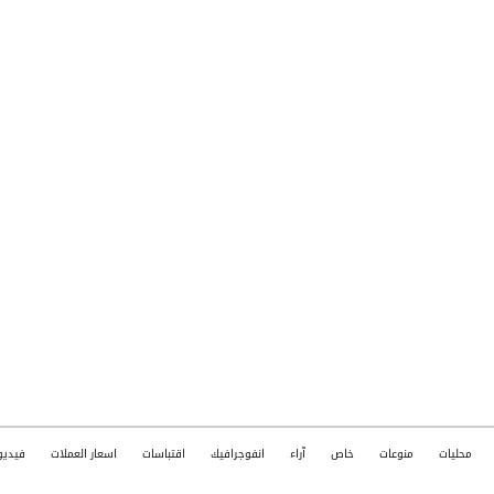
محليات
منوعات
خاص
آراء
انفوجرافيك
اقتباسات
اسعار العملات
فيديو