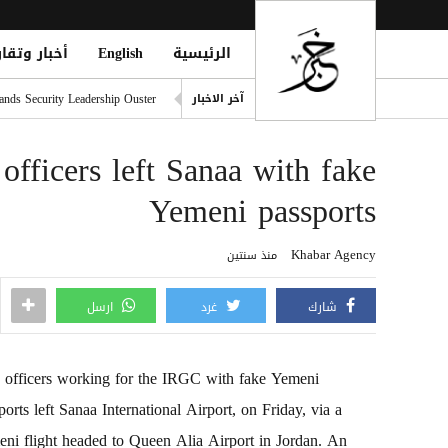
الرئيسية
English
أخبار وتقار
مقتل رجل وطفلته برصاص مسل
nds Security Leadership Ouster
آخر الاخبار
مأرب تستنفر مستشفياتها بعد
fficers left Sanaa with fake
وقف ChatGPT Atlas في 9 أغسطس: دليلك لحفظ بياناتك قبل فوات الأوان
ريال مدريد يضم ديوماندي رسميًا حتى 2033 بص
Yemeni passports
مقتل نحو 100 مهاجر في موجة عبور جماعي إلى سبتة وسط أزمة إنسانية وأمنية
Khabar Agency
منذ سنتين
شارك
غرد
ارسل
officers working for the‎ IRGC with fake Yemeni
ports left Sanaa International Airport, on Friday, via a
ni flight headed to Queen Alia Airport in Jordan. An