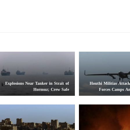
Explosions Near Tanker in Strait of
Houthi Militias Atta
Hormuz; Crew Safe
Forces Camps Am