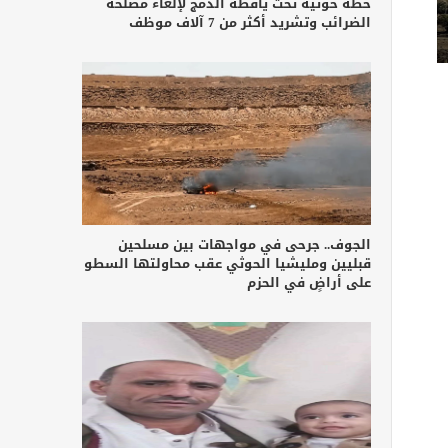
خطة حوثية تحت يافطة الدمج لإلغاء مصلحة
الضرائب وتشريد أكثر من 7 آلاف موظف
الجوف.. جرحى في مواجهات بين مسلحين
قبليين ومليشيا الحوثي عقب محاولتها السطو
على أراضٍ في الحزم