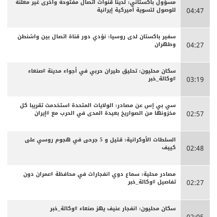
مسؤول باكستاني: لدينا قنوات اتصال مفتوحة وأخرى غير معلنة
للوصول لتسوية أميركية إيرانية
04:47
سفير باكستان لدى روسيا: نؤدي دور قناة اتصال بين واشنطن
وطهران
04:27
سكان محليون: تحليق طيران حربي في أجواء مدينة #صنعاء
#وكالة_خبر
03:19
سي بي إس عن مصادر: الولايات المتحدة استخدمت تقريبا كل
مخزونها من الصواريخ بعيدة المدى في الحرب مع #إيران
02:57
السلطات الأوكرانية: قتيل و 5 جرحى في هجوم روسي على
كييف
02:48
مصادر محلية: سماع دوي انفجارات في محافظة #عمران دون
تفاصيل #وكالة_خبر
02:27
سكان محليون: انفجار عنيف يهز صنعاء #وكالة_خبر