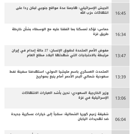
الجيش الإسرائيلي: هاجمنا عدة مواقع جنوبي لبنان ردا على
انتهاكات حزب الله
16:45
حماس: نؤكد تمسكنا بما اتفقنا عليه مع الوسطاء بشأن خارطة
طريق غزة
16:34
مفوض الأمم المتحدة لحقوق الإنسان: 27 حالة إعدام في إيران
مرتبطة بالاحتجاجات التي شهدتها البلاد مطلع العام
13:47
المتحدث العسكري باسم مليشيا الحوثي: استهدفنا سفينة نفط
سعودية شمالي البحر الأحمر أمام ينبع بصواريخ
13:39
وزير الخارجية السعودي: ندين بأشد العبارات الانتهاكات
الإسرائيلية في غزة
13:06
شقيقة زعيم كوريا الشمالية: سنلجأ إلى خيارات عسكرية جديدة
ضد تهديدات اليابان
06:04