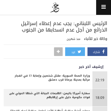
الرئيس اللبناني: يجب عدم إعطاء إسرائيل
الذرائع من أجل عدم انسحابها من الجنوب
وكالة خبر للأنباء
منذ شهرين
شارك
غرد
إرشيف آخر خبر
وزارة الصحة السورية: مقتل شخصين وإصابة 13 في انفجار
مركبة بمدينة جرمانا قرب دمشق
22:19
سفارة أميركا باليمن: الهجمات الجبانة التي شنها الحوثي على
قوات حكومية دليل على إرهابهم
18:09
مصادر أمنية عراقية: أجهزة الأمن تواصل مراقبة تحرك الفصائل