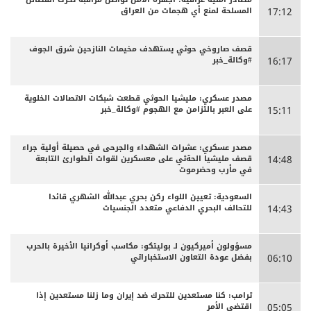
المسلحة لمنع أي هجمات من العراق
17:12
قصف صاروخي حوثي يستهدف مخيمات النازحين شرق الجوف
#وكالة_خبر
16:17
مصدر عسكري: مليشيا الحوثي قطعت شبكات الاتصالات الخلوية
على العبر بالتزامن مع الهجوم #وكالة_خبر
15:11
مصدر عسكري: عشرات الشهداء والجرحى ‏في حصيلة أولية جراء
قصف مليشيا الحةثي على معسكرين لقوات الطوارئ التابعة
14:48
في مأرب وحضرموت
السعودية: تعيين اللواء ركن بحري عبدالله الشهري قائدا
للتحالف البحري الدفاعي متعدد الجنسيات
14:43
مسؤولون أميركيون لـ بوليتكو: مكاسب أوكرانيا الأخيرة بالحرب
بفضل عودة التعاون الاستخباراتي
06:10
ترامب: كنا مستعدين للتحرك ضد إيران وما زلنا مستعدين إذا
اقتضى الأمر
05:05