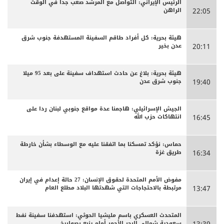
الرئيس الإيراني: التواصل مع المرشد صعب جدا في الوقت
الراهن
22:05
هيئة بحرية: كل أفراد طاقم السفينة المستهدفة جنوب شرق
عدن بخير
20:11
هيئة بحرية: بلاغ عن حادث استهداف سفينة على بعد 95 ميلا
جنوب شرق عدن
19:40
الجيش الإسرائيلي: هاجمنا عدة مواقع جنوبي لبنان ردا على
انتهاكات حزب الله
16:45
حماس: نؤكد تمسكنا بما اتفقنا عليه مع الوسطاء بشأن خارطة
طريق غزة
16:34
مفوض الأمم المتحدة لحقوق الإنسان: 27 حالة إعدام في إيران
مرتبطة بالاحتجاجات التي شهدتها البلاد مطلع العام
13:47
المتحدث العسكري باسم مليشيا الحوثي: استهدفنا سفينة نفط
سعودية شمالي البحر الأحمر أمام ينبع بصواريخ