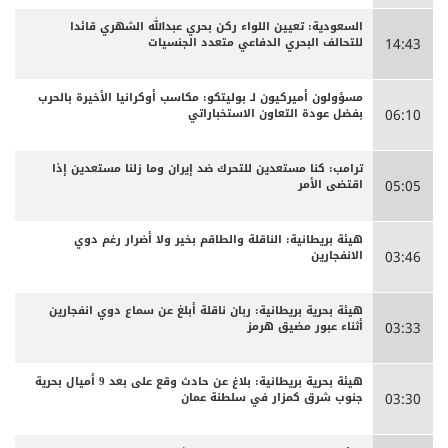
السعودية: تعيين اللواء ركن بحري عبدالله الشهري قائدا
للتحالف البحري الدفاعي متعدد الجنسيات
14:43
مسؤولون أميركيون لـ بوليتكو: مكاسب أوكرانيا الأخيرة بالحرب
بفضل عودة التعاون الاستخباراتي
06:10
ترامب: كنا مستعدين للتحرك ضد إيران وما زلنا مستعدين إذا
اقتضى الأمر
05:05
هيئة بريطانية: الناقلة والطاقم بخير ولا أضرار رغم دوي
الانفجارين
03:46
هيئة بحرية بريطانية: ربان ناقلة أبلغ عن سماع دوي انفجارين
أثناء عبور مضيق هرمز
03:33
هيئة بحرية بريطانية: بلاغ عن حادث وقع على بعد 9 أميال بحرية
جنوب شرق كمزار في سلطنة عمان
03:30