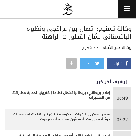
وكالة تسنيم: اتصال بين عراقجي ونظيره
الباكستاني بشأن التطورات الراهنة
وكالة خبر للأنباء
منذ شهرين
شارك
غرد
إرشيف آخر خبر
إعلام بريطاني: بريطانيا تشغل نظاما إلكترونيا لحماية مطاراتها
من المسيرات
06:49
مصدر عسكري: القوات الحكومية تطلق نيرانها باتجاه مسيرات
حوثية فوق مدينة سيئون بمحافظة حضرموت
05:22
زيلينسكي: نطور نظاما أوروبيا مضادا للصواريخ الباليستية