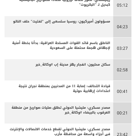
كبديل لـ "الباتريوت"
05:12
مسؤولون أميركيون: روسيا ستسعى إلى "تفتيت" حلف الناتو
04:23
الناطق باسم قائد القوات المسلحة العراقية: بدأنا بخطة أمنية
لإجهاض هجمة محتملة على السعودية
03:27
سكان محليون: انفجار يهز مدينة إب #وكالة_خبر
02:58
قيادة التحالف: إصابة 11 من المدنيين بمنطقة نجران نتيجة
اعتداءات إرهابية حوثية
00:41
مصدر عسكري: مليشيا الحوثي تطلق صليات صواريخ من منطقة
العرقوب بالبيضاء #وكالة_خبر
00:21
مصدر عسكري: مليشيا الحوثي تقطع خدمات الاتصالات والإنترنت
في أجزاء واسعة من محافظة مأرب
23:42