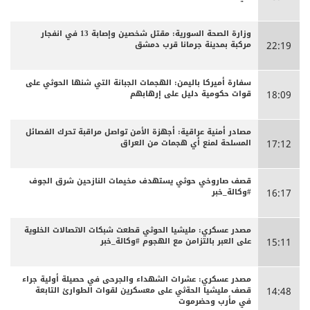
وزارة الصحة السورية: مقتل شخصين وإصابة 13 في انفجار
مركبة بمدينة جرمانا قرب دمشق
22:19
سفارة أميركا باليمن: الهجمات الجبانة التي شنها الحوثي على
قوات حكومية دليل على إرهابهم
18:09
مصادر أمنية عراقية: أجهزة الأمن تواصل مراقبة تحرك الفصائل
المسلحة لمنع أي هجمات من العراق
17:12
قصف صاروخي حوثي يستهدف مخيمات النازحين شرق الجوف
#وكالة_خبر
16:17
مصدر عسكري: مليشيا الحوثي قطعت شبكات الاتصالات الخلوية
على العبر بالتزامن مع الهجوم #وكالة_خبر
15:11
مصدر عسكري: عشرات الشهداء والجرحى ‏في حصيلة أولية جراء
قصف مليشيا الحةثي على معسكرين لقوات الطوارئ التابعة
14:48
في مأرب وحضرموت