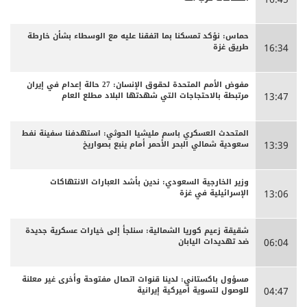
حماس: نؤكد تمسكنا بما اتفقنا عليه مع الوسطاء بشأن خارطة
طريق غزة
16:34
مفوض الأمم المتحدة لحقوق الإنسان: 27 حالة إعدام في إيران
مرتبطة بالاحتجاجات التي شهدتها البلاد مطلع العام
13:47
المتحدث العسكري باسم مليشيا الحوثي: استهدفنا سفينة نفط
سعودية شمالي البحر الأحمر أمام ينبع بصواريخ
13:39
وزير الخارجية السعودي: ندين بأشد العبارات الانتهاكات
الإسرائيلية في غزة
13:06
شقيقة زعيم كوريا الشمالية: سنلجأ إلى خيارات عسكرية جديدة
ضد تهديدات اليابان
06:04
مسؤول باكستاني: لدينا قنوات اتصال مفتوحة وأخرى غير معلنة
للوصول لتسوية أميركية إيرانية
04:47