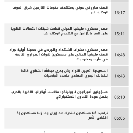
قصف صاروخي حوثي يستهدف مخيمات النازحين شرق الجوف
#وكالة_خبر
16:17
مصدر عسكري: مليشيا الحوثي قطعت شبكات الاتصالات الخلوية
على العبر بالتزامن مع الهجوم #وكالة_خبر
15:11
مصدر عسكري: عشرات الشهداء والجرحى ‏في حصيلة أولية جراء
قصف مليشيا الحةثي على معسكرين لقوات الطوارئ التابعة
14:48
في مأرب وحضرموت
السعودية: تعيين اللواء ركن بحري عبدالله الشهري قائدا
للتحالف البحري الدفاعي متعدد الجنسيات
14:43
مسؤولون أميركيون لـ بوليتكو: مكاسب أوكرانيا الأخيرة بالحرب
بفضل عودة التعاون الاستخباراتي
06:10
ترامب: كنا مستعدين للتحرك ضد إيران وما زلنا مستعدين إذا
اقتضى الأمر
05:05