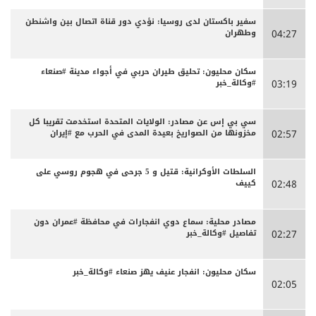
سفير باكستان لدى روسيا: نؤدي دور قناة اتصال بين واشنطن
وطهران
04:27
سكان محليون: تحليق طيران حربي في أجواء مدينة #صنعاء
#وكالة_خبر
03:19
سي بي إس عن مصادر: الولايات المتحدة استخدمت تقريبا كل
مخزونها من الصواريخ بعيدة المدى في الحرب مع #إيران
02:57
السلطات الأوكرانية: قتيل و 5 جرحى في هجوم روسي على
كييف
02:48
مصادر محلية: سماع دوي انفجارات في محافظة #عمران دون
تفاصيل #وكالة_خبر
02:27
سكان محليون: انفجار عنيف يهز صنعاء #وكالة_خبر
02:05