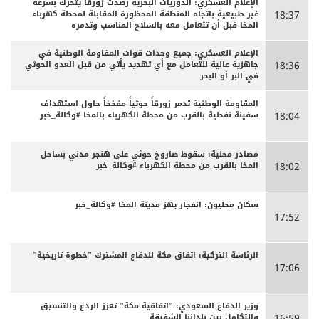
الإعلام العسكري: الدوريات البحرية رصدت زورقًا يتحرك بسرعة
غير طبيعية باتجاه المنطقة المحظورة المقابلة لمحطة كهرباء
18:37
المخا قبل أن تتعامل معه بالسلاح المناسب وتدمره
الإعلام العسكري: جميع وحدات قوات المقاومة الوطنية في
جاهزية عالية للتعامل مع أي تهديد يأتي من قبل العدو الحوثي
18:36
في البر أو البحر
المقاومة الوطنية تدمر زورقاً حوثياً مفخخاً حاول استهداف
سفينة نفطية بالقرب من محطة الكهرباء بالمخا #وكالة_خبر
18:04
مصادر محلية: سقوط صاروخ حوثي على هنجر مدني بساحل
المخا بالقرب من محطة الكهرباء #وكالة_خبر
18:02
سكان محليون: انفجار يهز مدينة المخا #وكالة_خبر
17:52
الرئاسة التركية: اتفاق مكة للدفاع المشترك "خطوة تاريخية"
17:06
وزير الدفاع السعودي: "اتفاقية مكة" تعزز الردع والتنسيق
والتكامل بين بلداننا الشقيقة
16:59