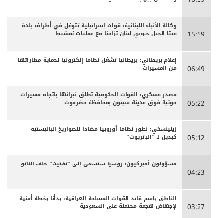
وكالة الأنباء اللبنانية: قوات إسرائيلية تتوغل في أطراف بلدة
عيتا الجبل جنوبي لبنان تزامنا مع عمليات تمشيط
15:59
إعلام بريطاني: بريطانيا تشغل نظاما إلكترونيا لحماية مطاراتها
من المسيرات
06:49
مصدر عسكري: القوات الحكومية تطلق نيرانها باتجاه مسيرات
حوثية فوق مدينة سيئون بمحافظة حضرموت
05:22
زيلينسكي: نطور نظاما أوروبيا مضادا للصواريخ الباليستية
كبديل لـ "الباتريوت"
05:12
مسؤولون أميركيون: روسيا ستسعى إلى "تفتيت" حلف الناتو
04:23
الناطق باسم قائد القوات المسلحة العراقية: بدأنا بخطة أمنية
لإجهاض هجمة محتملة على السعودية
03:27