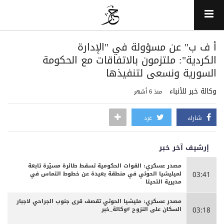
‏أ ف ب" عن مسؤولة في "الإدارة
الكردية": ملتزمون بالاتفاقات مع الحكومة
السورية ونسعى لتنفيذها
وكالة خبر للأنباء
منذ 6 أشهر
شارك
غرد
إرشيف آخر خبر
مصدر عسكري: القوات الحكومية تسقط طائرة مسيّرة تابعة
لميليشيا الحوثي في منطقة بعيدة عن خطوط التماس في
03:41
مديرية التحيتا
مصدر عسكري: مليشيا الحوثي تقصف قرى جنوب الجراحي لاجبار
السكان على النزوح #وكالة_خبر
03:18