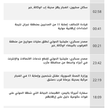
سكان محليون: انفجار يهز مدينة إب #وكالة_خبر
02:58
قيادة التحالف: إصابة 11 من المدنيين بمنطقة نجران نتيجة
اعتداءات إرهابية حوثية
00:41
مصدر عسكري: مليشيا الحوثي تطلق صليات صواريخ من منطقة
العرقوب بالبيضاء #وكالة_خبر
00:21
مصدر عسكري: مليشيا الحوثي تقطع خدمات الاتصالات والإنترنت
في أجزاء واسعة من محافظة مأرب
23:42
وزارة الصحة السورية: مقتل شخصين وإصابة 13 في انفجار
مركبة بمدينة جرمانا قرب دمشق
22:19
سفارة أميركا باليمن: الهجمات الجبانة التي شنها الحوثي على
قوات حكومية دليل على إرهابهم
18:09