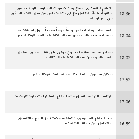
الإعلام العسكري: جميع وحدات قوات المقاومة الوطنية في
جاهزية عالية للتعامل مع أي تهديد يأتي من قبل العدو الحوثي
18:36
في البر أو البحر
المقاومة الوطنية تدمر زورقاً حوثياً مفخخاً حاول استهداف
سفينة نفطية بالقرب من محطة الكهرباء بالمخا #وكالة_خبر
18:04
مصادر محلية: سقوط صاروخ حوثي على هنجر مدني بساحل
المخا بالقرب من محطة الكهرباء #وكالة_خبر
18:02
سكان محليون: انفجار يهز مدينة المخا #وكالة_خبر
17:52
الرئاسة التركية: اتفاق مكة للدفاع المشترك "خطوة تاريخية"
17:06
وزير الدفاع السعودي: "اتفاقية مكة" تعزز الردع والتنسيق
والتكامل بين بلداننا الشقيقة
16:59