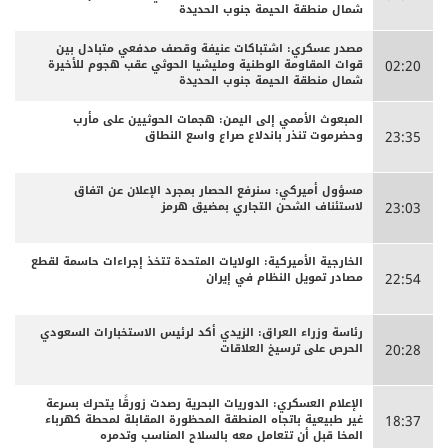
شمال منطقة الحيمة جنوب الحديدة
مصدر عسكري: اشتباكات عنيفة وقصف مدفعي متبادل بين
قوات المقاومة الوطنية ومليشيا الحوثي عقب هجوم للأخيرة
02:20
شمال منطقة الحيمة جنوب الحديدة
المبعوث الأممي إلى اليمن: هجمات الحوثيين على مأرب
وحضرموت تنذر باندلاع صراع واسع النطاق
23:35
مسؤول أميركي: سنرفع الحصار بمجرد الإعلان عن اتفاق
لاستئناف الشحن التجاري بمضيق هرمز
23:03
الخارجية الأميركية: الولايات المتحدة تتخذ إجراءات حاسمة لقطع
مصادر تمويل النظام في إيران
22:54
رئاسة وزراء العراق: الزيدي أكد لرئيس الاستخبارات السعودي
الحرص على ترسيخ العلاقات
20:28
الإعلام العسكري: الدوريات البحرية رصدت زورقًا يتحرك بسرعة
غير طبيعية باتجاه المنطقة المحظورة المقابلة لمحطة كهرباء
18:37
المخا قبل أن تتعامل معه بالسلاح المناسب وتدمره