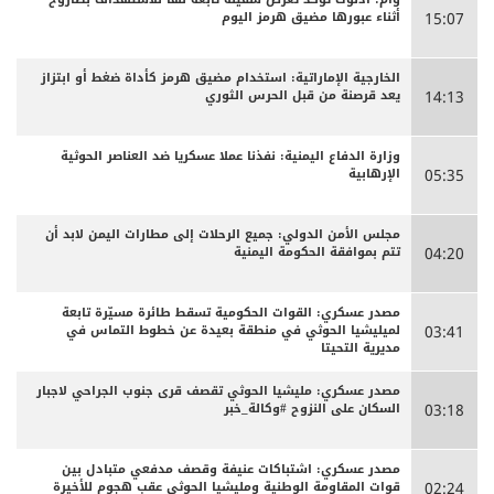
أثناء عبورها مضيق هرمز اليوم
15:07
الخارجية الإماراتية: استخدام مضيق هرمز كأداة ضغط أو ابتزاز
يعد قرصنة من قبل الحرس الثوري
14:13
وزارة الدفاع اليمنية: نفذنا عملا عسكريا ضد العناصر الحوثية
الإرهابية
05:35
مجلس الأمن الدولي: جميع الرحلات إلى مطارات اليمن لابد أن
تتم بموافقة الحكومة اليمنية
04:20
مصدر عسكري: القوات الحكومية تسقط طائرة مسيّرة تابعة
لميليشيا الحوثي في منطقة بعيدة عن خطوط التماس في
03:41
مديرية التحيتا
مصدر عسكري: مليشيا الحوثي تقصف قرى جنوب الجراحي لاجبار
السكان على النزوح #وكالة_خبر
03:18
مصدر عسكري: اشتباكات عنيفة وقصف مدفعي متبادل بين
قوات المقاومة الوطنية ومليشيا الحوثي عقب هجوم للأخيرة
02:24