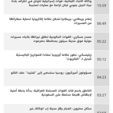
وكالة الأنباء اللبنانية: قوات إسرائيلية تتوغل في أطراف بلدة
عيتا الجبل جنوبي لبنان تزامنا مع عمليات تمشيط
15:59
إعلام بريطاني: بريطانيا تشغل نظاما إلكترونيا لحماية مطاراتها
من المسيرات
06:49
مصدر عسكري: القوات الحكومية تطلق نيرانها باتجاه مسيرات
حوثية فوق مدينة سيئون بمحافظة حضرموت
05:22
زيلينسكي: نطور نظاما أوروبيا مضادا للصواريخ الباليستية
كبديل لـ "الباتريوت"
05:12
مسؤولون أميركيون: روسيا ستسعى إلى "تفتيت" حلف الناتو
04:23
الناطق باسم قائد القوات المسلحة العراقية: بدأنا بخطة أمنية
لإجهاض هجمة محتملة على السعودية
03:27
سكان محليون: انفجار يهز مدينة إب #وكالة_خبر