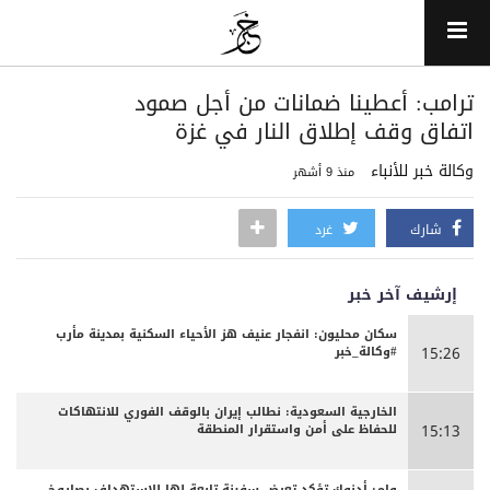
ترامب: أعطينا ضمانات من أجل صمود
اتفاق وقف إطلاق النار في غزة
وكالة خبر للأنباء
منذ 9 أشهر
شارك
غرد
إرشيف آخر خبر
سكان محليون: انفجار عنيف هز الأحياء السكنية بمدينة مأرب
#وكالة_خبر
15:26
الخارجية السعودية: نطالب إيران بالوقف الفوري للانتهاكات
للحفاظ على أمن واستقرار المنطقة
15:13
وام: أدنوك تؤكد تعرض سفينة تابعة لها للاستهداف بصاروخ