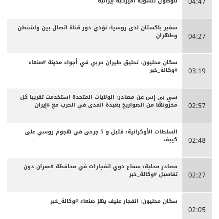
للوصول لتسوية أميركية إيرانية
04:47
سفير باكستان لدى روسيا: نؤدي دور قناة اتصال بين واشنطن
وطهران
04:27
سكان محليون: تحليق طيران حربي في أجواء مدينة #صنعاء
#وكالة_خبر
03:19
سي بي إس عن مصادر: الولايات المتحدة استخدمت تقريبا كل
مخزونها من الصواريخ بعيدة المدى في الحرب مع #إيران
02:57
السلطات الأوكرانية: قتيل و 5 جرحى في هجوم روسي على
كييف
02:48
مصادر محلية: سماع دوي انفجارات في محافظة #عمران دون
تفاصيل #وكالة_خبر
02:27
سكان محليون: انفجار عنيف يهز صنعاء #وكالة_خبر
02:05