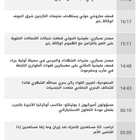
قصف صاروخي حوثي يستهدف مخيمات النازحين شرق الجوف
#وكالة_خبر
16:17
مصدر عسكري: مليشيا الحوثي قطعت شبكات الاتصالات الخلوية
على العبر بالتزامن مع الهجوم #وكالة_خبر
15:11
مصدر عسكري: عشرات الشهداء والجرحى ‏في حصيلة أولية جراء
قصف مليشيا الحةثي على معسكرين لقوات الطوارئ التابعة
14:48
في مأرب وحضرموت
السعودية: تعيين اللواء ركن بحري عبدالله الشهري قائدا
للتحالف البحري الدفاعي متعدد الجنسيات
14:43
مسؤولون أميركيون لـ بوليتكو: مكاسب أوكرانيا الأخيرة بالحرب
بفضل عودة التعاون الاستخباراتي
06:10
ترامب: كنا مستعدين للتحرك ضد إيران وما زلنا مستعدين إذا
اقتضى الأمر
05:05