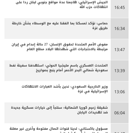
الجيش الإسرائيلي: هاجمنا عدة مواقع جنوبي لبنان ردا على
انتهاكات حزب الله
16:45
حماس: نؤكد تمسكنا بما اتفقنا عليه مع الوسطاء بشأن خارطة
طريق غزة
16:34
مفوض الأمم المتحدة لحقوق الإنسان: 27 حالة إعدام في إيران
مرتبطة بالاحتجاجات التي شهدتها البلاد مطلع العام
13:47
المتحدث العسكري باسم مليشيا الحوثي: استهدفنا سفينة نفط
سعودية شمالي البحر الأحمر أمام ينبع بصواريخ
13:39
وزير الخارجية السعودي: ندين بأشد العبارات الانتهاكات
الإسرائيلية في غزة
13:06
شقيقة زعيم كوريا الشمالية: سنلجأ إلى خيارات عسكرية جديدة
ضد تهديدات اليابان
06:04
مسؤول باكستاني: لدينا قنوات اتصال مفتوحة وأخرى غير معلنة