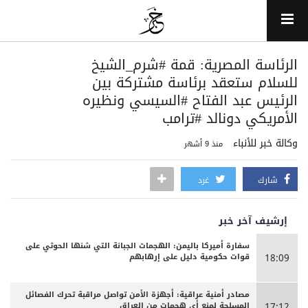
الرئاسة المصرية: قمة ‎#شرم_الشيخ
للسلام ستعقد برئاسة مشتركة بين
الرئيس عبد الفتاح ‎#السيسي ونظيره
الأمريكي دونالد ‎#ترامب
وكالة خبر للأنباء
منذ 9 أشهر
شارك
غرد
إرشيف آخر خبر
سفارة أميركا باليمن: الهجمات الجبانة التي شنها الحوثي على
قوات حكومية دليل على إرهابهم
18:09
مصادر أمنية عراقية: أجهزة الأمن تواصل مراقبة تحرك الفصائل
المسلحة لمنع أي هجمات من العراق
17:12