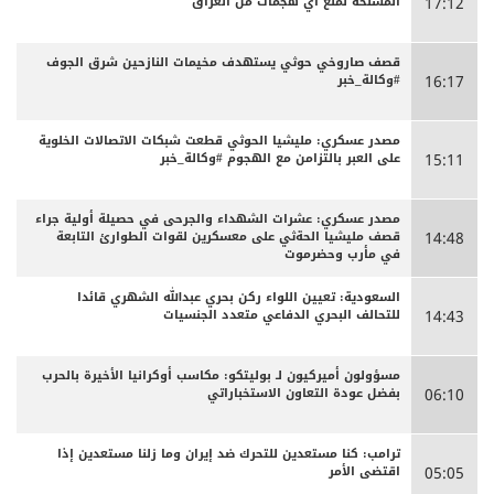
المسلحة لمنع أي هجمات من العراق
17:12
قصف صاروخي حوثي يستهدف مخيمات النازحين شرق الجوف
#وكالة_خبر
16:17
مصدر عسكري: مليشيا الحوثي قطعت شبكات الاتصالات الخلوية
على العبر بالتزامن مع الهجوم #وكالة_خبر
15:11
مصدر عسكري: عشرات الشهداء والجرحى ‏في حصيلة أولية جراء
قصف مليشيا الحةثي على معسكرين لقوات الطوارئ التابعة
14:48
في مأرب وحضرموت
السعودية: تعيين اللواء ركن بحري عبدالله الشهري قائدا
للتحالف البحري الدفاعي متعدد الجنسيات
14:43
مسؤولون أميركيون لـ بوليتكو: مكاسب أوكرانيا الأخيرة بالحرب
بفضل عودة التعاون الاستخباراتي
06:10
ترامب: كنا مستعدين للتحرك ضد إيران وما زلنا مستعدين إذا
اقتضى الأمر
05:05