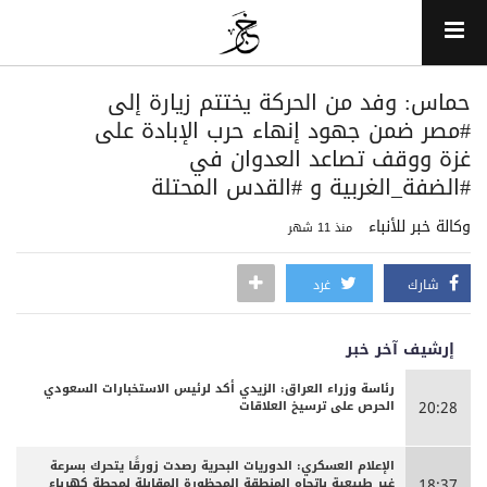
حماس: وفد من الحركة يختتم زيارة إلى
‎#مصر ضمن جهود إنهاء حرب الإبادة على
غزة ووقف تصاعد العدوان في
وكالة خبر للأنباء
منذ 11 شهر
شارك
غرد
إرشيف آخر خبر
رئاسة وزراء العراق: الزيدي أكد لرئيس الاستخبارات السعودي
الحرص على ترسيخ العلاقات
20:28
الإعلام العسكري: الدوريات البحرية رصدت زورقًا يتحرك بسرعة
غير طبيعية باتجاه المنطقة المحظورة المقابلة لمحطة كهرباء
18:37