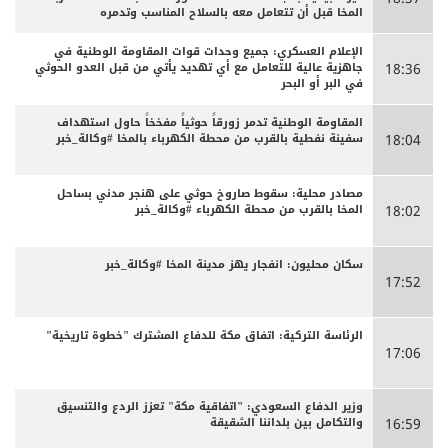
المخا قبل أن تتعامل معه بالسلاح المناسب وتدمره
الإعلام العسكري: جميع وحدات قوات المقاومة الوطنية في
جاهزية عالية للتعامل مع أي تهديد يأتي من قبل العدو الحوثي
18:36
في البر أو البحر
المقاومة الوطنية تدمر زورقاً حوثياً مفخخاً حاول استهداف
سفينة نفطية بالقرب من محطة الكهرباء بالمخا #وكالة_خبر
18:04
مصادر محلية: سقوط صاروخ حوثي على هنجر مدني بساحل
المخا بالقرب من محطة الكهرباء #وكالة_خبر
18:02
سكان محليون: انفجار يهز مدينة المخا #وكالة_خبر
17:52
الرئاسة التركية: اتفاق مكة للدفاع المشترك "خطوة تاريخية"
17:06
وزير الدفاع السعودي: "اتفاقية مكة" تعزز الردع والتنسيق
والتكامل بين بلداننا الشقيقة
16:59