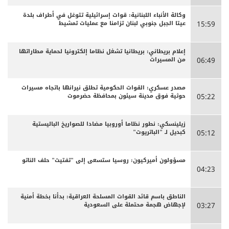
وكالة الأنباء اللبنانية: قوات إسرائيلية تتوغل في أطراف بلدة
عيتا الجبل جنوبي لبنان تزامنا مع عمليات تمشيط
15:59
إعلام بريطاني: بريطانيا تشغل نظاما إلكترونيا لحماية مطاراتها
من المسيرات
06:49
مصدر عسكري: القوات الحكومية تطلق نيرانها باتجاه مسيرات
حوثية فوق مدينة سيئون بمحافظة حضرموت
05:22
زيلينسكي: نطور نظاما أوروبيا مضادا للصواريخ الباليستية
كبديل لـ "الباتريوت"
05:12
مسؤولون أميركيون: روسيا ستسعى إلى "تفتيت" حلف الناتو
04:23
الناطق باسم قائد القوات المسلحة العراقية: بدأنا بخطة أمنية
لإجهاض هجمة محتملة على السعودية
03:27