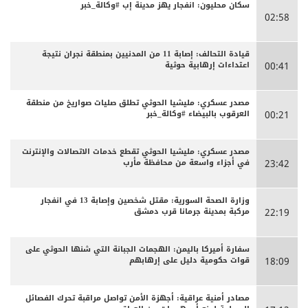
سكان محليون: انفجار يهز مدينة إب #وكالة_خبر
02:58
قيادة التحالف: إصابة 11 من المدنيين بمنطقة نجران نتيجة
اعتداءات إرهابية حوثية
00:41
مصدر عسكري: مليشيا الحوثي تطلق صليات صواريخ من منطقة
العرقوب بالبيضاء #وكالة_خبر
00:21
مصدر عسكري: مليشيا الحوثي تقطع خدمات الاتصالات والإنترنت
في أجزاء واسعة من محافظة مأرب
23:42
وزارة الصحة السورية: مقتل شخصين وإصابة 13 في انفجار
مركبة بمدينة جرمانا قرب دمشق
22:19
سفارة أميركا باليمن: الهجمات الجبانة التي شنها الحوثي على
قوات حكومية دليل على إرهابهم
18:09
مصادر أمنية عراقية: أجهزة الأمن تواصل مراقبة تحرك الفصائل