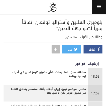
بلومبرغ: الفلبين وأستراليا توقعان اتفاقاً
بحرياً لـ"مواجهة الصين"
وكالة خبر للأنباء
منذ سنتين
شارك
غرد
إرشيف آخر خبر
سلطنة عمان: المفاوضات بشأن مضيق هرمز تسير في أجواء
إيجابية وبناءة
18:58
فانس لفوكس نيوز: إيران أبلغتنا بأنها ستسمح بتدفق النفط
عبر مضيق هرمز لكن لا نثق بها
17:59
هيئة عمليات التجارة البحرية البريطانية: إصابة سفينة بمقذوف