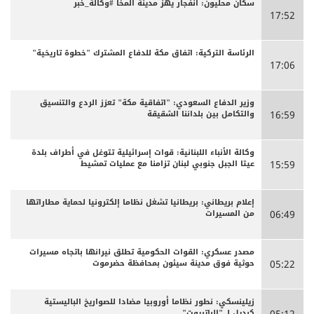
سكان محليون: انفجار يهز مدينة المخا #وكالة_خبر
17:52
الرئاسة التركية: اتفاق مكة للدفاع المشترك "خطوة تاريخية"
17:06
وزير الدفاع السعودي: "اتفاقية مكة" تعزز الردع والتنسيق
والتكامل بين بلداننا الشقيقة
16:59
وكالة الأنباء اللبنانية: قوات إسرائيلية تتوغل في أطراف بلدة
عيتا الجبل جنوبي لبنان تزامنا مع عمليات تمشيط
15:59
إعلام بريطاني: بريطانيا تشغل نظاما إلكترونيا لحماية مطاراتها
من المسيرات
06:49
مصدر عسكري: القوات الحكومية تطلق نيرانها باتجاه مسيرات
حوثية فوق مدينة سيئون بمحافظة حضرموت
05:22
زيلينسكي: نطور نظاما أوروبيا مضادا للصواريخ الباليستية
كبديل لـ "الباتريوت"