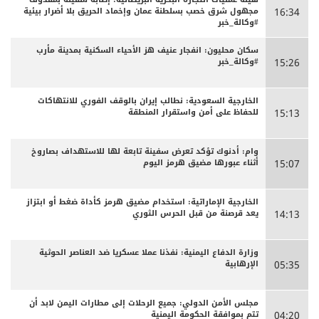
مجهول شرق خصب بسلطنة عمان وإخماد الحريق بلا أضرار بيئية
16:34
#وكالة_خبر
سكان محليون: انفجار عنيف هز الأحياء السكنية بمدينة مأرب
#وكالة_خبر
15:26
الخارجية السعودية: نطالب إيران بالوقف الفوري للانتهاكات
للحفاظ على أمن واستقرار المنطقة
15:13
وام: أدنوك تؤكد تعرض سفينة تابعة لها للاستهداف بصاروخ
أثناء عبورها مضيق هرمز اليوم
15:07
الخارجية الإماراتية: استخدام مضيق هرمز كأداة ضغط أو ابتزاز
يعد قرصنة من قبل الحرس الثوري
14:13
وزارة الدفاع اليمنية: نفذنا عملا عسكريا ضد العناصر الحوثية
الإرهابية
05:35
مجلس الأمن الدولي: جميع الرحلات إلى مطارات اليمن لابد أن
تتم بموافقة الحكومة اليمنية
04:20