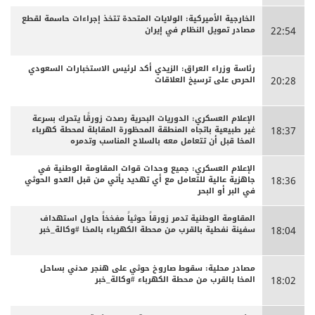
الخارجية الأميركية: الولايات المتحدة تتخذ إجراءات حاسمة لقطع
مصادر تمويل النظام في إيران
22:54
رئاسة وزراء العراق: الزيدي أكد لرئيس الاستخبارات السعودي
الحرص على ترسيخ العلاقات
20:28
الإعلام العسكري: الدوريات البحرية رصدت زورقًا يتحرك بسرعة
غير طبيعية باتجاه المنطقة المحظورة المقابلة لمحطة كهرباء
18:37
المخا قبل أن تتعامل معه بالسلاح المناسب وتدمره
الإعلام العسكري: جميع وحدات قوات المقاومة الوطنية في
جاهزية عالية للتعامل مع أي تهديد يأتي من قبل العدو الحوثي
18:36
في البر أو البحر
المقاومة الوطنية تدمر زورقاً حوثياً مفخخاً حاول استهداف
سفينة نفطية بالقرب من محطة الكهرباء بالمخا #وكالة_خبر
18:04
مصادر محلية: سقوط صاروخ حوثي على هنجر مدني بساحل
المخا بالقرب من محطة الكهرباء #وكالة_خبر
18:02