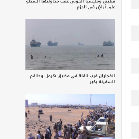
قبليين ومليشيا الحوثي عقب محاولتها السطو
على أراضٍ في الحزم
انفجاران قرب ناقلة في مضيق هرمز.. وطاقم
السفينة بخير