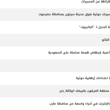
طاراتها من المسيرات
مسيرات حوثية فوق مدينة سيئون بمحافظة حضرموت
 كبديل لـ "الباتريوت"
ناتو
طة أمنية لإجهاض هجمة محتملة على السعودية
طقة العرقوب بالبيضاء #وكالة_خبر
لإنترنت في أجزاء واسعة من محافظة مأرب