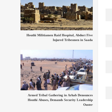
Houthi Militiamen Raid Hospital, Abduct Five
Injured Tribesmen in Saada
Armed Tribal Gathering in Arhab Denounces
Houthi Abuses, Demands Security Leadership
Ouster