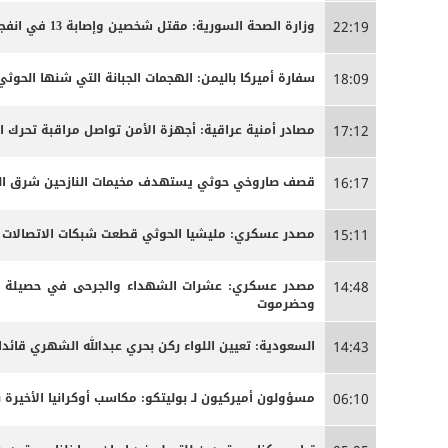
وزارة الصحة السورية: مقتل شخصين وإصابة 13 في انفجار مركبة بمدينة جرمانا قرب دمشق
22:19
سفارة أميركا باليمن: الهجمات الجبانة التي شنها الحو
18:09
مصادر أمنية عراقية: أجهزة الأمن تواصل مراقبة تحرك 
17:12
قصف صاروخي حوثي يستهدف مخيمات النازحين شرق الج
16:17
مصدر عسكري: مليشيا الحوثي قطعت شبكات الاتصالات الخ
15:11
مصدر عسكري: عشرات الشهداء والجرحى ‏في حصيلة أو
14:48
وحضرموت
السعودية: تعيين اللواء ركن بحري عبدالله الشهري قائدا
14:43
مسؤولون أميركيون لـ بوليتكو: مكاسب أوكرانيا الأخيرة 
06:10