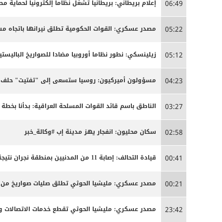
إعلام بريطاني: بريطانيا تشغل نظاما إلكترونيا لحماية م
06:49
مصدر عسكري: القوات الحكومية تطلق نيرانها باتجاه 
05:22
زيلينسكي: نطور نظاما أوروبيا مضادا للصواريخ الباليستية
05:12
مسؤولون أميركيون: روسيا ستسعى إلى "تفتيت" حلف ال
04:23
الناطق باسم قائد القوات المسلحة العراقية: بدأنا بخ
03:27
سكان محليون: انفجار يهز مدينة إب #وكالة_خبر
02:58
قيادة التحالف: إصابة 11 من المدنيين بمنطقة نجران نتيجة اعتداءات إرهابية حوثية
00:41
مصدر عسكري: مليشيا الحوثي تطلق صليات صواريخ من من
00:21
مصدر عسكري: مليشيا الحوثي تقطع خدمات الاتصالات وا
23:42