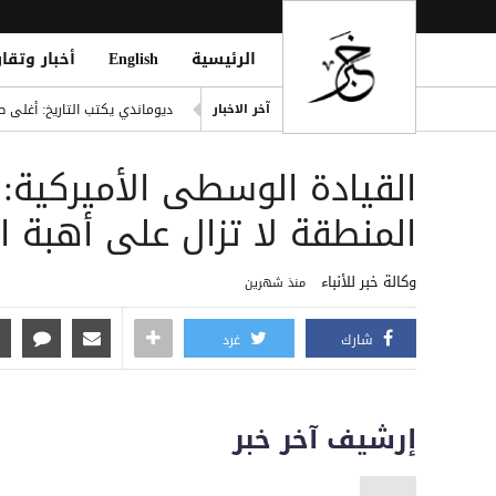
الرئيسية
English
أخبار وتقار
إصابة مدنيين اثنين جراء قصف
آخر الاخبار
ديوماندي يكتب التاريخ: أغلى ص
d Houthi Attack on Marib Camp
القيادة الوسطى الأميركية: 
انفراد| مصادر تكشف مشاركة ع
هيثم حسن يوقع لسيلتيك الاسكت
المنطقة لا تزال على أهبة ا
التحالف: هجوم حوثي يستهدف أعياناً مدنية
وكالة خبر للأنباء
منذ شهرين
شارك
غرد
إرشيف آخر خبر