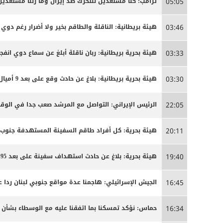
ترامب: كنا مستعدين للتحرك ضد إيران وما زلنا مستعدين
05:05
هيئة بريطانية: الناقلة والطاقم بخير ولا أضرار رغم دوي ا
03:46
هيئة بحرية بريطانية: ربان ناقلة أبلغ عن سماع دوي انفج
03:33
هيئة بحرية بريطانية: بلاغ عن حادث وقع على بعد 9 أميال بحرية جنوب شرق كمزار في سلطنة عمان
03:30
الرئيس الإيراني: التواصل مع المرشد صعب جدا في الوق
22:05
هيئة بحرية: كل أفراد طاقم السفينة المستهدفة جنوب
20:11
هيئة بحرية: بلاغ عن حادث استهداف سفينة على بعد 95 ميلا جنوب شرق عدن
19:40
الجيش الإسرائيلي: هاجمنا عدة مواقع جنوبي لبنان ردا ع
16:45
حماس: نؤكد تمسكنا بما اتفقنا عليه مع الوسطاء بشأن
16:34