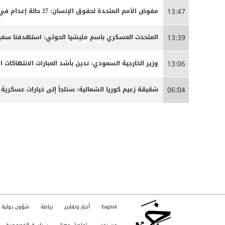
مفوض الأمم المتحدة لحقوق الإنسان: 27 حالة إعدام في إيران مرتبطة بالاحتجاجات التي شهدتها البلاد مطلع العام
13:47
المتحدث العسكري باسم مليشيا الحوثي: استهدفنا سفينة
13:39
وزير الخارجية السعودي: ندين بأشد العبارات الانتهاكات ا
13:06
شقيقة زعيم كوريا الشمالية: سنلجأ إلى خيارات عسكرية 
06:04
English
أخبار وتقارير
رياضة
شؤون دولية