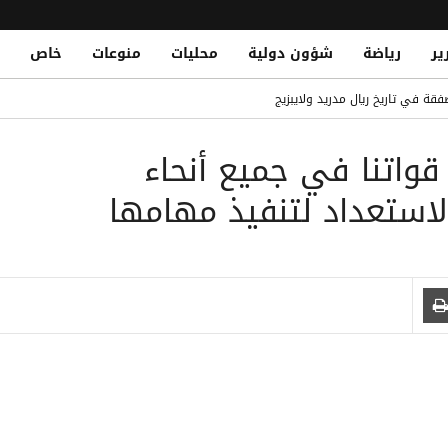
ير
رياضة
شؤون دولية
محليات
منوعات
خاص
 حوثي استهدف منازل سكنية جنوب الحديدة
فقة في تاريخ ريال مدريد ولايبزيج
Al-Qaeda Elements Reportedly Aide
قواتنا في جميع أنحاء
ناصر من تنظيم القاعدة في الهجوم الحوثي على معسكر الرويك بمأرب
لندي حتى 2030
لاستعداد لتنفيذ مهامها
 في نجران ويصيب 11 مدنياً بينهم امرأة وطفل